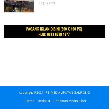
30 Juni 2021
copyright @2021 - PT. MEDIA LIPUTAN GAMPONG
Home
Redaksi
Pedoman Media Siber