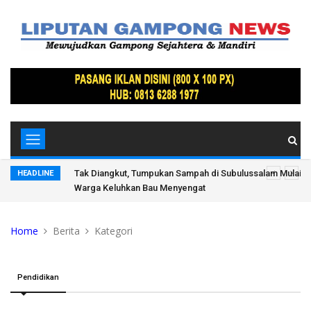
Membusuk,
Kapolresta dan Kasat Narkoba Banda Aceh Diperiksa Di
HEADLINE
Mabes Polri, Kapolda Tunjuk Kabid TIK sebagai Plt
Home
Berita
Kategori
Pendidikan