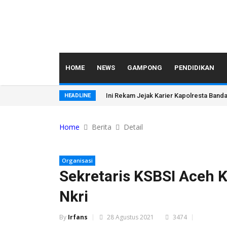
HOME
NEWS
GAMPONG
PENDIDIKAN
Ini Rekam Jejak Karier Kapolresta Ban
HEADLINE
Home
Berita
Detail
Organisasi
Sekretaris KSBSI Aceh K
Nkri
By
Irfans
28 Agustus 2021
3474