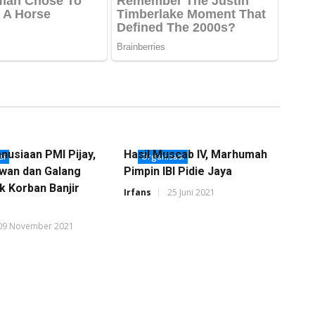
nusiaan PMI Pijay,
Hasil Muscab IV, Marhumah
si
Organisasi
awan dan Galang
Pimpin IBI Pidie Jaya
k Korban Banjir
Irfans
25 Juni 2021
09 November 2021