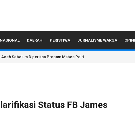
NASIONAL
DAERAH
PERISTIWA
JURNALISME WARGA
OPIN
da Aceh Sebelum Diperiksa Propam Mabes Polri
larifikasi Status FB James