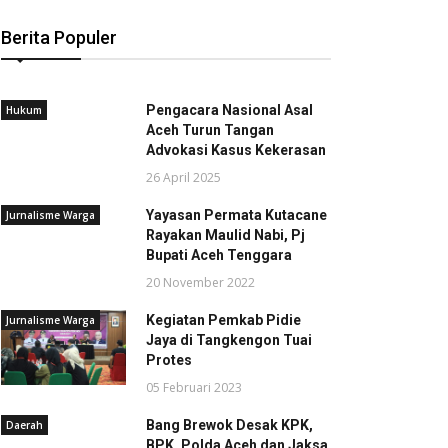
Berita Populer
Pengacara Nasional Asal
Hukum
Aceh Turun Tangan
Advokasi Kasus Kekerasan
26 April 2025
Yayasan Permata Kutacane
Jurnalisme Warga
Rayakan Maulid Nabi, Pj
Bupati Aceh Tenggara
20 November 2022
Kegiatan Pemkab Pidie
Jurnalisme Warga
Jaya di Tangkengon Tuai
Protes
05 Februari 2023
Bang Brewok Desak KPK,
Daerah
BPK, Polda Aceh dan Jaksa