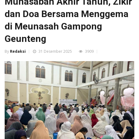
Muhasabah Akhir Tahun, Zikir
dan Doa Bersama Menggema
di Meunasah Gampong
Geunteng
By
Redaksi
31 Desember 2025
3909