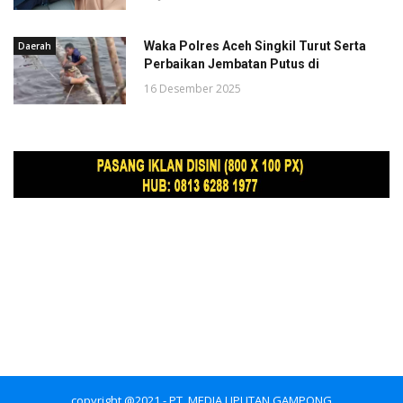
Waka Polres Aceh Singkil Turut Serta
Daerah
Perbaikan Jembatan Putus di
16 Desember 2025
copyright @2021 - PT. MEDIA LIPUTAN GAMPONG