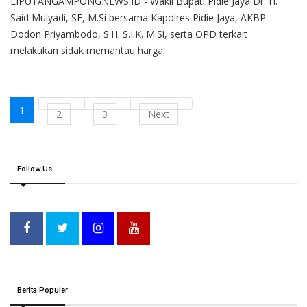
LIPUTANGAMPONGNEWS.ID - Wakil Bupati Pidie Jaya Dr. H.
Said Mulyadi, SE, M.Si bersama Kapolres Pidie Jaya, AKBP
Dodon Priyambodo, S.H. S.I.K. M.Si, serta OPD terkait
melakukan sidak memantau harga
1
2
3
Next
Follow Us
Berita Populer