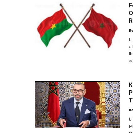
F
O
R
R
L
of
Ib
a
K
P
T
R
L
M