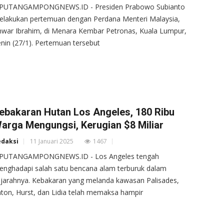
IPUTANGAMPONGNEWS.ID - Presiden Prabowo Subianto
elakukan pertemuan dengan Perdana Menteri Malaysia,
war Ibrahim, di Menara Kembar Petronas, Kuala Lumpur,
nin (27/1). Pertemuan tersebut
ebakaran Hutan Los Angeles, 180 Ribu
arga Mengungsi, Kerugian $8 Miliar
edaksi
11 Januari 2025
1467
IPUTANGAMPONGNEWS.ID - Los Angeles tengah
nghadapi salah satu bencana alam terburuk dalam
jarahnya. Kebakaran yang melanda kawasan Palisades,
ton, Hurst, dan Lidia telah memaksa hampir