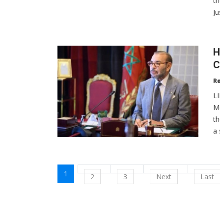
th
Ju
H
C
R
L
M
th
a 
1
2
3
Next
Last