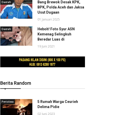
Bang Brewok Desak KPK,
Daerah
BPK, Polda Aceh dan Jaksa
Usut Dugaan
01 Januari 2025
Heboh! Foto Syur ASN
Daerah
Kemenag Selingkuh
Beredar Luas di
19 Juni 2021
Berita Random
5 Rumah Warga Ceurieh
Peristiwa
Delima Pidie
02 Juni 2023