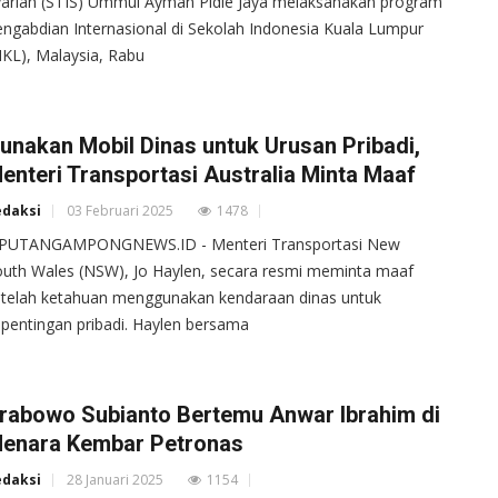
ariah (STIS) Ummul Ayman Pidie Jaya melaksanakan program
ngabdian Internasional di Sekolah Indonesia Kuala Lumpur
IKL), Malaysia, Rabu
unakan Mobil Dinas untuk Urusan Pribadi,
enteri Transportasi Australia Minta Maaf
edaksi
03 Februari 2025
1478
IPUTANGAMPONGNEWS.ID - Menteri Transportasi New
uth Wales (NSW), Jo Haylen, secara resmi meminta maaf
telah ketahuan menggunakan kendaraan dinas untuk
pentingan pribadi. Haylen bersama
rabowo Subianto Bertemu Anwar Ibrahim di
enara Kembar Petronas
edaksi
28 Januari 2025
1154