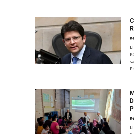
C
R
R
L
Ko
sa
Po
M
D
P
R
L