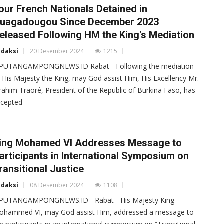
our French Nationals Detained in
uagadougou Since December 2023
eleased Following HM the King's Mediation
edaksi
20 Desember 2024
1215
IPUTANGAMPONGNEWS.ID Rabat - Following the mediation
 His Majesty the King, may God assist Him, His Excellency Mr.
rahim Traoré, President of the Republic of Burkina Faso, has
ccepted
ing Mohamed VI Addresses Message to
articipants in International Symposium on
ransitional Justice
edaksi
08 Desember 2024
1108
IPUTANGAMPONGNEWS.ID - Rabat - His Majesty King
ohammed VI, may God assist Him, addressed a message to