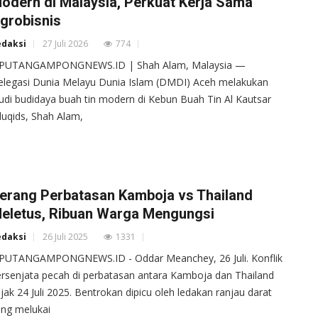
odern di Malaysia, Perkuat Kerja Sama
grobisnis
edaksi
27 Juli 2026
774
IPUTANGAMPONGNEWS.ID | Shah Alam, Malaysia —
legasi Dunia Melayu Dunia Islam (DMDI) Aceh melakukan
udi budidaya buah tin modern di Kebun Buah Tin Al Kautsar
uqids, Shah Alam,
erang Perbatasan Kamboja vs Thailand
eletus, Ribuan Warga Mengungsi
edaksi
26 Juli 2025
1331
IPUTANGAMPONGNEWS.ID - Oddar Meanchey, 26 Juli. Konflik
rsenjata pecah di perbatasan antara Kamboja dan Thailand
jak 24 Juli 2025. Bentrokan dipicu oleh ledakan ranjau darat
ng melukai