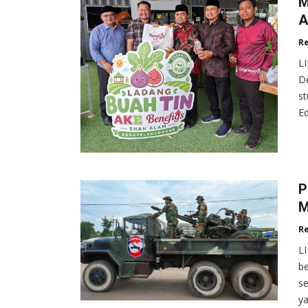
M
A
R
L
De
st
Ed
P
M
R
L
be
se
ya