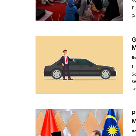
Sy
Pe
(S
G
M
R
L
So
se
ke
P
M
R