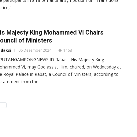
e participants in an international symposium on “Transitional
stice,”
is Majesty King Mohammed VI Chairs
ouncil of Ministers
edaksi
06 Desember 2024
1468
IPUTANGAMPONGNEWS.ID Rabat - His Majesty King
ohammed VI, may God assist Him, chaired, on Wednesday at
e Royal Palace in Rabat, a Council of Ministers, according to
statement from the