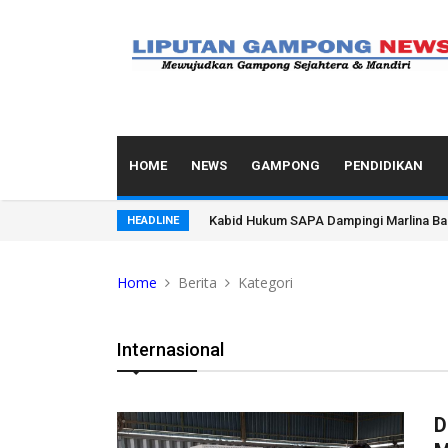
HOME
NEWS
GAMPONG
PENDIDIKAN
Kyai Amrullah Furqan Buka PD-PKPNU II 
HEADLINE
Home
Berita
Kategori
Internasional
D