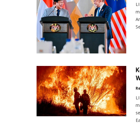
L
m
An
Se
K
W
R
L
me
se
Ea