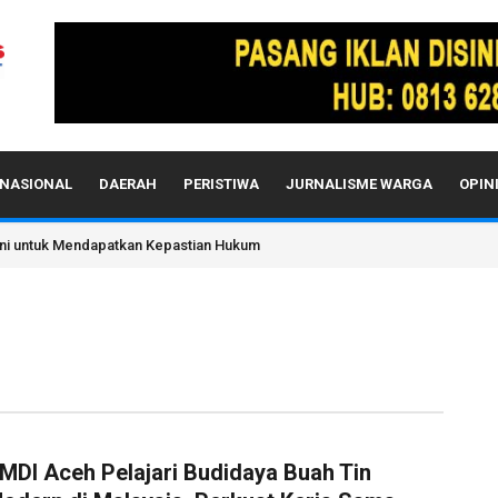
NASIONAL
DAERAH
PERISTIWA
JURNALISME WARGA
OPIN
PCNU Pidie Jaya, Ratusan Kader NU Ikut Kaderisasi
MDI Aceh Pelajari Budidaya Buah Tin