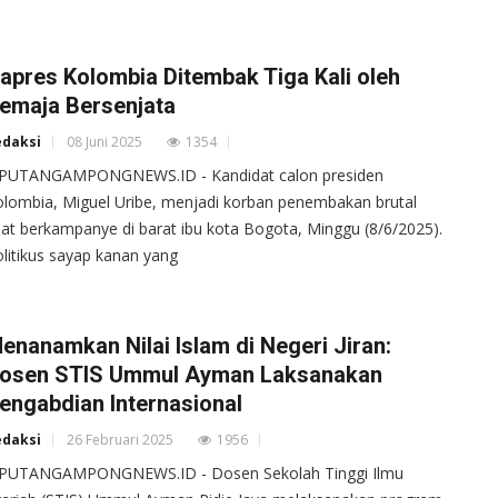
apres Kolombia Ditembak Tiga Kali oleh
emaja Bersenjata
edaksi
08 Juni 2025
1354
IPUTANGAMPONGNEWS.ID - Kandidat calon presiden
lombia, Miguel Uribe, menjadi korban penembakan brutal
at berkampanye di barat ibu kota Bogota, Minggu (8/6/2025).
litikus sayap kanan yang
enanamkan Nilai Islam di Negeri Jiran:
osen STIS Ummul Ayman Laksanakan
engabdian Internasional
edaksi
26 Februari 2025
1956
IPUTANGAMPONGNEWS.ID - Dosen Sekolah Tinggi Ilmu