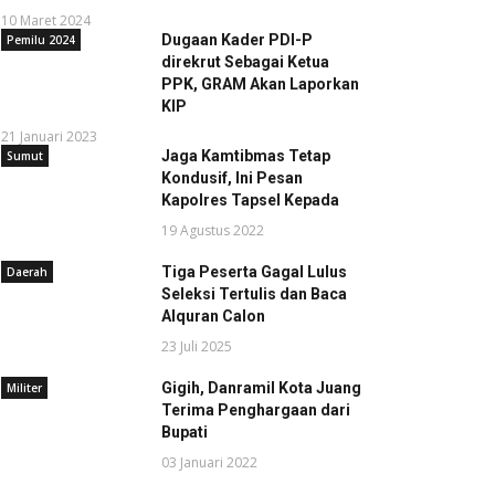
10 Maret 2024
Dugaan Kader PDI-P
Pemilu 2024
direkrut Sebagai Ketua
PPK, GRAM Akan Laporkan
KIP
21 Januari 2023
Jaga Kamtibmas Tetap
Sumut
Kondusif, Ini Pesan
Kapolres Tapsel Kepada
19 Agustus 2022
Tiga Peserta Gagal Lulus
Daerah
Seleksi Tertulis dan Baca
Alquran Calon
23 Juli 2025
Gigih, Danramil Kota Juang
Militer
Terima Penghargaan dari
Bupati
03 Januari 2022