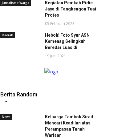
Kegiatan Pemkab Pidie
Jurnalisme Warga
Jaya di Tangkengon Tuai
Protes
05 Februari 2023
Heboh! Foto Syur ASN
Daerah
Kemenag Selingkuh
Beredar Luas di
19 Juni 2021
Berita Random
Keluarga Tambok Sirait
News
Mencari Keadilan atas
Perampasan Tanah
Warisan