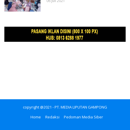
06 Juli 2021
copyright @2021 - PT. MEDIA LIPUTAN GAMPONG
Home
Redaksi
Pedoman Media Siber