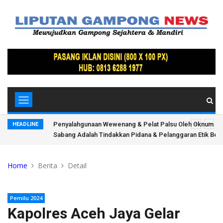
it Polres
Gas Andaman, Aceh, dan Masa Depan Diplomasi Energi In
HEADLINE
t!?
Indo-Pasifik
Home
Berita
Detail
Pemilu 2024
Kapolres Aceh Jaya Gelar