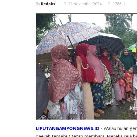
By
Redaksi
22 November 2024
1786
LIPUTANGAMPONGNEWS.ID
-
Walau hujan ger
daerah tersebut tetap membara. Mereka rela b