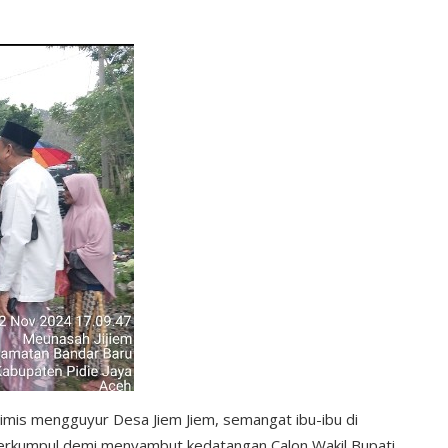
imis mengguyur Desa Jiem Jiem, semangat ibu-ibu di
erkumpul demi menyambut kedatangan Calon Wakil Bupati