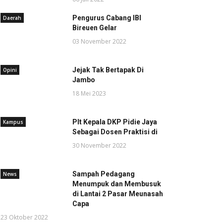
Pengurus Cabang IBI
Daerah
Bireuen Gelar
03 November 2022
Jejak Tak Bertapak Di
Opini
Jambo
18 Mei 2023
Plt Kepala DKP Pidie Jaya
Kampus
Sebagai Dosen Praktisi di
30 November 2022
Sampah Pedagang
News
Menumpuk dan Membusuk
di Lantai 2 Pasar Meunasah
Capa
23 Oktober 2022