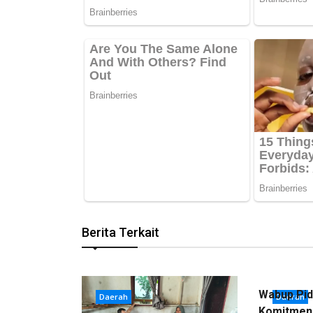
Berita Terkait
Wabup Pid
Daerah
Daerah
Komitmen