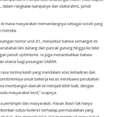
, dalam rangkaian kampanye dan silaturahmi, Jumat
, di mana masyarakat memandangnya sebagai sosok yang
h mereka.
asangan nomor urut 01, menyebut bahwa semangat ini
perubahan kini datang dari puncak gunung hingga ke bibir
ngan penuh optimisme. Ia juga menambahkan bahwa
tan utama bagi pasangan SABAR.
asa terima kasih yang mendalam atas kehadiran dan
n komitmennya untuk bekerja keras membawa perubahan
ma membangun daerah ini menjadi lebih baik, dengan
pada masyarakat kecil,” ucapnya.
ara pemimpin dan masyarakat. Hasan Basri tak hanya
berikan solusi konkret terhadap permasalahan yang
sehatan, dan ekonomi lokal. Hal ini membuat masyarakat