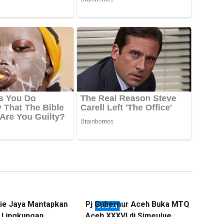
ie Jaya Mantapkan
Pj Gubernur Aceh Buka MTQ
Daerah
 Lingkungan
Aceh XXXVI di Simeulue