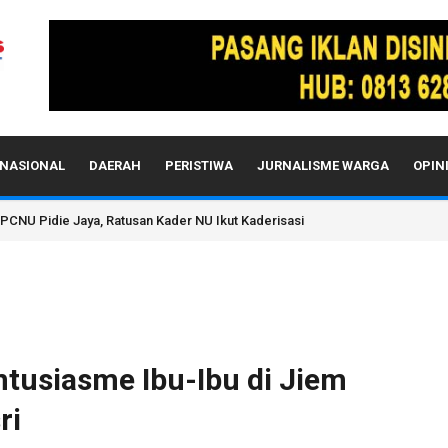
NASIONAL
DAERAH
PERISTIWA
JURNALISME WARGA
OPIN
da Aceh Sebelum Diperiksa Propam Mabes Polri
ntusiasme Ibu-Ibu di Jiem
ri