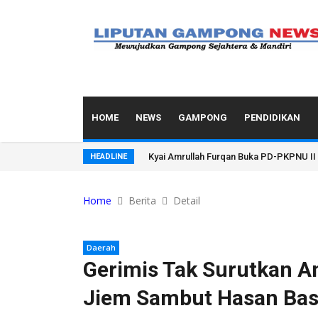
HOME
NEWS
GAMPONG
PENDIDIKAN
Ini Rekam Jejak Karier Kapolresta Ban
HEADLINE
Home
Berita
Detail
Daerah
Gerimis Tak Surutkan A
Jiem Sambut Hasan Bas