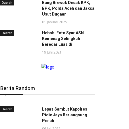
Bang Brewok Desak KPK,
Daerah
BPK, Polda Aceh dan Jaksa
Usut Dugaan
01 Januari 2025
Heboh! Foto Syur ASN
Daerah
Kemenag Selingkuh
Beredar Luas di
19 Juni 2021
Berita Random
Lepas Sambut Kapolres
Daerah
Pidie Jaya Berlangsung
Penuh
06 Juli 2022