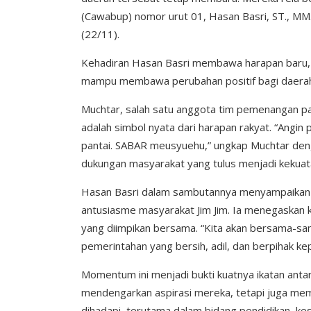
(Cawabup) nomor urut 01, Hasan Basri, ST., MM.
(22/11).
Kehadiran Hasan Basri membawa harapan baru
mampu membawa perubahan positif bagi daera
Muchtar, salah satu anggota tim pemenangan p
adalah simbol nyata dari harapan rakyat. “Angin 
pantai. SABAR meusyuehu,” ungkap Muchtar de
dukungan masyarakat yang tulus menjadi kekua
Hasan Basri dalam sambutannya menyampaikan r
antusiasme masyarakat Jim Jim. Ia menegaska
yang diimpikan bersama. “Kita akan bersama-sa
pemerintahan yang bersih, adil, dan berpihak ke
Momentum ini menjadi bukti kuatnya ikatan ant
mendengarkan aspirasi mereka, tetapi juga mem
dihadapi, terutama dalam bidang pendidikan, ke