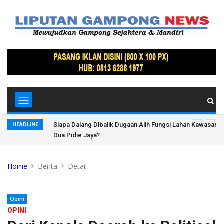
Hutan Bandar
Dugaan Pencemaran Lingkungan PT Indofarm Sukses Ma
HEADLINE
Bertanya: Hukum Berpihak kepada Siapa?
Home
Berita
Detail
Opini
OPINI