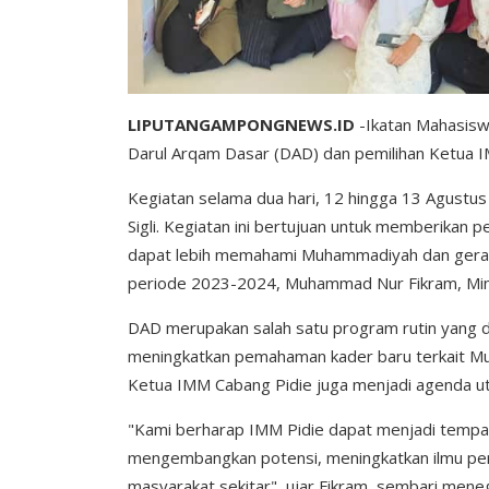
LIPUTANGAMPONGNEWS.ID
-Ikatan Mahasis
Darul Arqam Dasar (DAD) dan pemilihan Ketua 
Kegiatan selama dua hari, 12 hingga 13 Agustu
Sigli. Kegiatan ini bertujuan untuk memberikan
dapat lebih memahami Muhammadiyah dan gerak
periode 2023-2024, Muhammad Nur Fikram, Min
DAD merupakan salah satu program rutin yang di
meningkatkan pemahaman kader baru terkait Muh
Ketua IMM Cabang Pidie juga menjadi agenda u
"Kami berharap IMM Pidie dapat menjadi temp
mengembangkan potensi, meningkatkan ilmu pen
masyarakat sekitar", ujar Fikram, sembari men