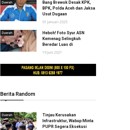
Bang Brewok Desak KPK,
Daerah
BPK, Polda Aceh dan Jaksa
Usut Dugaan
01 Januari 2025
Heboh! Foto Syur ASN
Daerah
Kemenag Selingkuh
Beredar Luas di
19 Juni 2021
Berita Random
Tinjau Kerusakan
Daerah
Infrastruktur, Wabup Minta
PUPR Segera Eksekusi