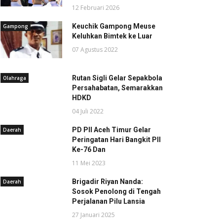
12 Februari 2026
Keuchik Gampong Meuse
Gampong
Keluhkan Bimtek ke Luar
07 Agustus 2022
Rutan Sigli Gelar Sepakbola
Olahraga
Persahabatan, Semarakkan
HDKD
04 Juli 2022
PD PII Aceh Timur Gelar
Daerah
Peringatan Hari Bangkit PII
Ke-76 Dan
11 Mei 2023
Brigadir Riyan Nanda:
Daerah
Sosok Penolong di Tengah
Perjalanan Pilu Lansia
27 Januari 2025