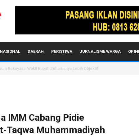
NASIONAL
DAERAH
PERISTIWA
JURNALISME WARGA
OPIN
sum Rekayasa, Wakil Bupati Seharusnya Lebih Objektif
ua IMM Cabang Pidie
 At-Taqwa Muhammadiyah