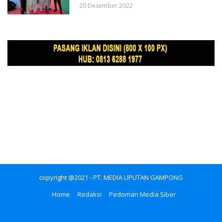
20 Desember 2022
copyright @2021 - PT. MEDIA LIPUTAN GAMPONG
Home
Redaksi
Pedoman Media Siber