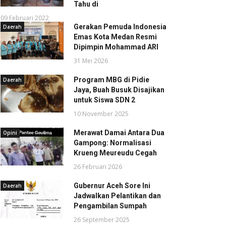
Tahu di
09 Februari 2022
Gerakan Pemuda Indonesia
Daerah
Emas Kota Medan Resmi
Dipimpin Mohammad ARI
31 Mei 2026
Program MBG di Pidie
Daerah
Jaya, Buah Busuk Disajikan
untuk Siswa SDN 2
10 November 2025
Merawat Damai Antara Dua
Opini
Gampong: Normalisasi
Krueng Meureudu Cegah
26 Februari 2026
Gubernur Aceh Sore Ini
Daerah
Jadwalkan Pelantikan dan
Pengambilan Sumpah
26 September 2025