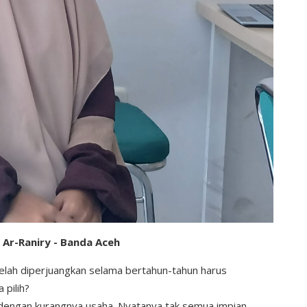
 Ar-Raniry - Banda Aceh
elah diperjuangkan selama bertahun-tahun harus
 pilih?
n dengan kurangnya usaha. Nyatanya tak semua impian