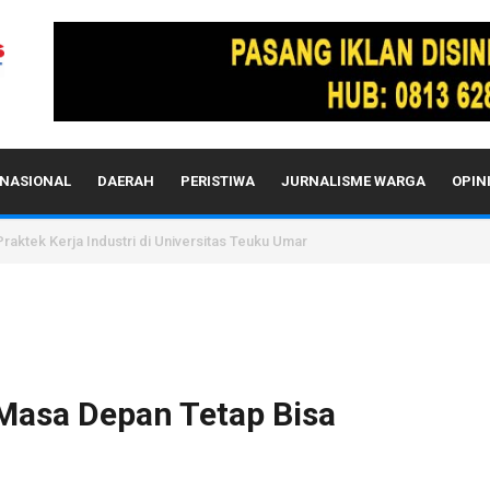
NASIONAL
DAERAH
PERISTIWA
JURNALISME WARGA
OPIN
aktek Kerja Industri di Universitas Teuku Umar
Masa Depan Tetap Bisa