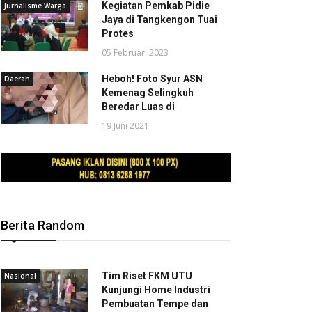
Kegiatan Pemkab Pidie
Jurnalisme Warga
Jaya di Tangkengon Tuai
Protes
05 Februari 2023
Heboh! Foto Syur ASN
Daerah
Kemenag Selingkuh
Beredar Luas di
19 Juni 2021
Berita Random
Tim Riset FKM UTU
Nasional
Kunjungi Home Industri
Pembuatan Tempe dan