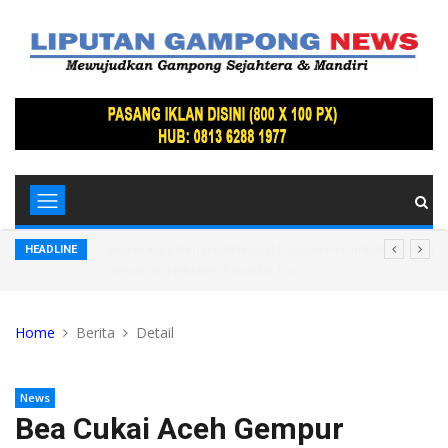
arkan Merah
Begini Kata Kepala RPH soal Dugaan Perambahan Hutan 
HEADLINE
Seluas 60 Hektare di Bandar Dua
Home
Berita
Detail
News
Bea Cukai Aceh Gempur