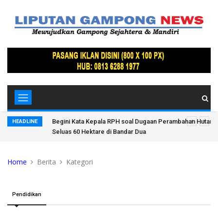
Lindung
Siapa Dalang Dibalik Dugaan Alih Fungsi Lahan Kawasan 
HEADLINE
Dua Pidie Jaya?
Home
Berita
Kategori
Pendidikan