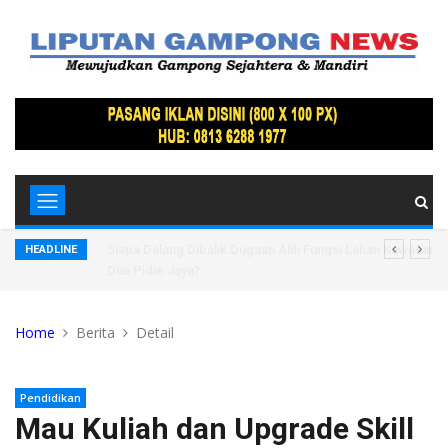
Lindung
Siapa Dalang Dibalik Dugaan Alih Fungsi Lahan Kawasan 
HEADLINE
Dua Pidie Jaya?
Home
Berita
Detail
Pendidikan
Mau Kuliah dan Upgrade Skill