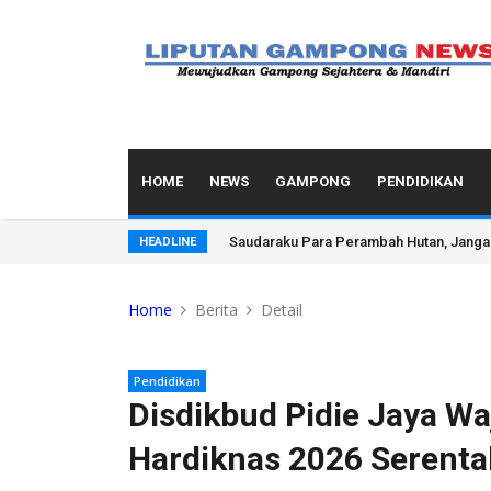
HOME
NEWS
GAMPONG
PENDIDIKAN
Penyalahgunaan Wewenang & Pelat Palsu
HEADLINE
Home
Berita
Detail
Pendidikan
Disdikbud Pidie Jaya Wa
Hardiknas 2026 Serenta