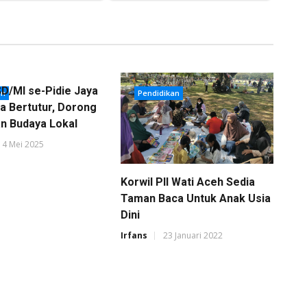
SD/MI se-Pidie Jaya
an
Pendidikan
ba Bertutur, Dorong
an Budaya Lokal
14 Mei 2025
Korwil PII Wati Aceh Sedia
Taman Baca Untuk Anak Usia
Dini
Irfans
23 Januari 2022