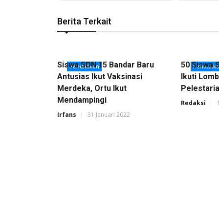
Berita Terkait
Siswa SDN 15 Bandar Baru
50 Siswa 
Pendidikan
Pendidik
Antusias Ikut Vaksinasi
Ikuti Lom
Merdeka, Ortu Ikut
Pelestari
Mendampingi
Redaksi
Irfans
31 Januari 2022