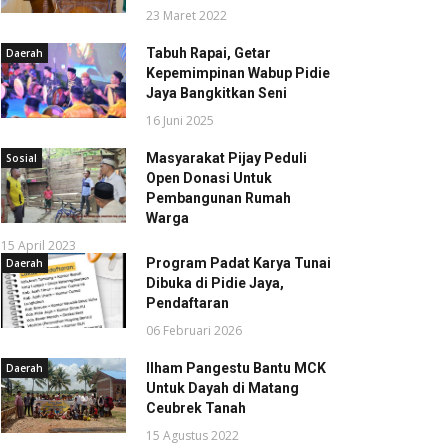
23 Maret 2022
Tabuh Rapai, Getar
Daerah
Kepemimpinan Wabup Pidie
Jaya Bangkitkan Seni
16 Juni 2025
Masyarakat Pijay Peduli
Sosial
Open Donasi Untuk
Pembangunan Rumah
Warga
15 April 2023
Program Padat Karya Tunai
Daerah
Dibuka di Pidie Jaya,
Pendaftaran
06 Februari 2026
Ilham Pangestu Bantu MCK
Daerah
Untuk Dayah di Matang
Ceubrek Tanah
15 Agustus 2022