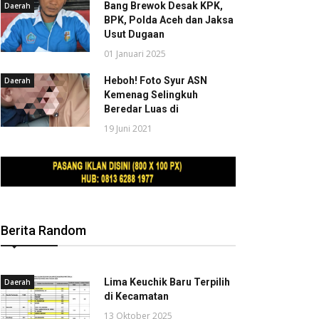
Bang Brewok Desak KPK,
Daerah
BPK, Polda Aceh dan Jaksa
Usut Dugaan
01 Januari 2025
Heboh! Foto Syur ASN
Daerah
Kemenag Selingkuh
Beredar Luas di
19 Juni 2021
Berita Random
Lima Keuchik Baru Terpilih
Daerah
di Kecamatan
13 Oktober 2025