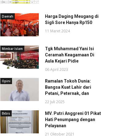
Harga Daging Meugang di
Daerah
Sigli Sore Hanya Rp150
11 Maret 2024
Tgk Muhammad Yani Isi
Mimbar Islam
Ceramah Keagamaan Di
Aula Kejari Pidie
06 April 2023
Ramalan Tokoh Dunia:
Opini
Bangsa Kuat Lahir dari
Petani, Peternak, dan
22 Juli 2025
MV. Putri Anggreni 01 Pikat
Ekbis
Hati Penumpang dengan
Pelayanan
21 Oktober 2021