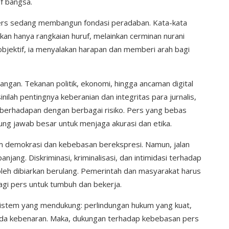
f bangsa.
pers sedang membangun fondasi peradaban. Kata-kata
ukan hanya rangkaian huruf, melainkan cerminan nurani
 objektif, ia menyalakan harapan dan memberi arah bagi
ngan. Tekanan politik, ekonomi, hingga ancaman digital
ilah pentingnya keberanian dan integritas para jurnalis,
 berhadapan dengan berbagai risiko. Pers yang bebas
gung jawab besar untuk menjaga akurasi dan etika.
m demokrasi dan kebebasan berekspresi. Namun, jalan
ang. Diskriminasi, kriminalisasi, dan intimidasi terhadap
oleh dibiarkan berulang. Pemerintah dan masyarakat harus
i pers untuk tumbuh dan bekerja.
istem yang mendukung: perlindungan hukum yang kuat,
n pada kebenaran. Maka, dukungan terhadap kebebasan pers