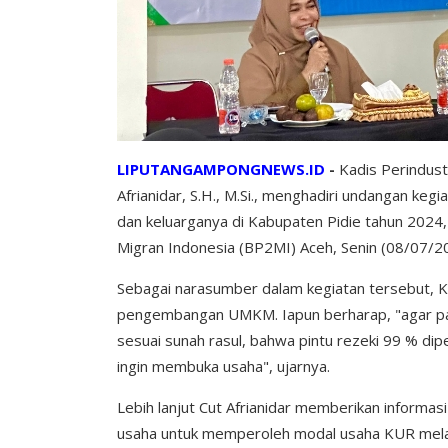
LIPUTANGAMPONGNEWS.ID
-
Kadis Perindus
Afrianidar, S.H., M.Si., menghadiri undangan keg
dan keluarganya di Kabupaten Pidie tahun 2024,
Migran Indonesia (BP2MI) Aceh, Senin (08/07/2
Sebagai narasumber dalam kegiatan tersebut,
pengembangan UMKM. Iapun berharap, "agar para
sesuai sunah rasul, bahwa pintu rezeki 99 % diper
ingin membuka usaha", ujarnya.
Lebih lanjut Cut Afrianidar memberikan informa
usaha untuk memperoleh modal usaha KUR melal