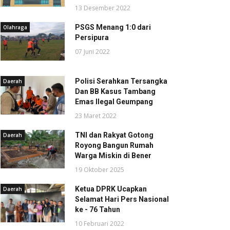
13 Desember 2022
PSGS Menang 1:0 dari
Olahraga
Persipura
07 Juni 2022
Polisi Serahkan Tersangka
Daerah
Dan BB Kasus Tambang
Emas Ilegal Geumpang
23 Maret 2022
TNI dan Rakyat Gotong
Daerah
Royong Bangun Rumah
Warga Miskin di Bener
19 Oktober 2025
Ketua DPRK Ucapkan
Daerah
Selamat Hari Pers Nasional
ke - 76 Tahun
10 Februari 2022