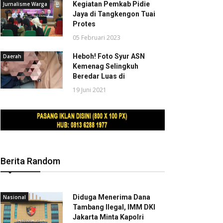
Kegiatan Pemkab Pidie
Jurnalisme Warga
Jaya di Tangkengon Tuai
Protes
05 Februari 2023
Heboh! Foto Syur ASN
Daerah
Kemenag Selingkuh
Beredar Luas di
19 Juni 2021
Berita Random
Diduga Menerima Dana
Nasional
Tambang Ilegal, IMM DKI
Jakarta Minta Kapolri