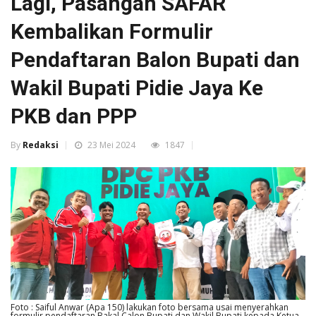
Lagi, Pasangan SAFAR
Kembalikan Formulir
Pendaftaran Balon Bupati dan
Wakil Bupati Pidie Jaya Ke
PKB dan PPP
By
Redaksi
23 Mei 2024
1847
Foto : Saiful Anwar (Apa 150) lakukan foto bersama usai menyerahkan
formulir pendaftaran Bakal Calon Bupati dan Wakil Bupati kepada Ketua