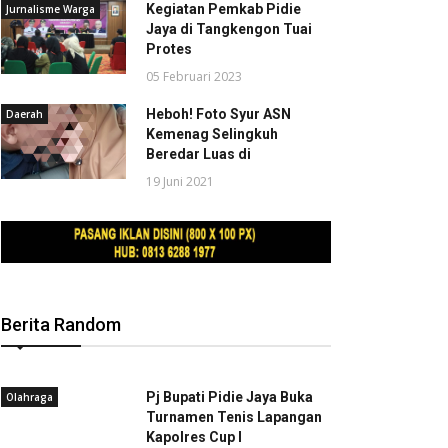
Kegiatan Pemkab Pidie
Jurnalisme Warga
Jaya di Tangkengon Tuai
Protes
05 Februari 2023
Heboh! Foto Syur ASN
Daerah
Kemenag Selingkuh
Beredar Luas di
19 Juni 2021
Berita Random
Pj Bupati Pidie Jaya Buka
Olahraga
Turnamen Tenis Lapangan
Kapolres Cup I