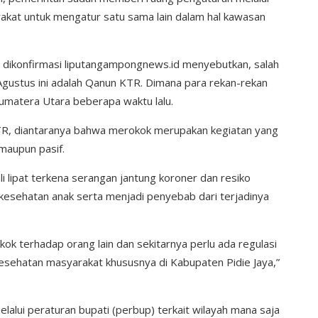
akat untuk mengatur satu sama lain dalam hal kawasan
l dikonfirmasi liputangampongnews.id menyebutkan, salah
Agustus ini adalah Qanun KTR. Dimana para rekan-rekan
umatera Utara beberapa waktu lalu.
TR, diantaranya bahwa merokok merupakan kegiatan yang
maupun pasif.
 lipat terkena serangan jantung koroner dan resiko
esehatan anak serta menjadi penyebab dari terjadinya
ok terhadap orang lain dan sekitarnya perlu ada regulasi
sehatan masyarakat khususnya di Kabupaten Pidie Jaya,”
elalui peraturan bupati (perbup) terkait wilayah mana saja