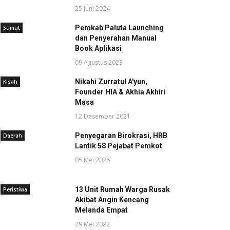
25 Juni 2024
Pemkab Paluta Launching
Sumut
dan Penyerahan Manual
Book Aplikasi
09 Agustus 2023
Nikahi Zurratul A'yun,
Kisah
Founder HIA & Akhia Akhiri
Masa
12 Desember 2021
Penyegaran Birokrasi, HRB
Daerah
Lantik 58 Pejabat Pemkot
05 Mei 2026
13 Unit Rumah Warga Rusak
Peristiwa
Akibat Angin Kencang
Melanda Empat
29 Mei 2022