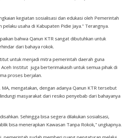
ngkaian kegiatan sosialisasi dan edukasi oleh Pemerintah
 pelaku usaha di Kabupaten Pidie Jaya." Terangnya.
ampaikan bahwa Qanun KTR sangat dibutuhkan untuk
rhindar dari bahaya rokok.
itut untuk menjadi mitra pemerintah daerah guna
Aceh Institut juga berterimakasih untuk semua pihak di
ma proses berjalan.
i, MA, mengatakan, dengan adanya Qanun KTR tersebut
lindungi masyarakat dari resiko penyebab dari bahayanya
disahkan. Sehingga bisa segera dilakukan sosialisasi,
ublik bisa menerapkan Kawasan Tanpa Rokok," ungkapnya.
ni, pemerintah sudah memberi ruang pengaturan melalui