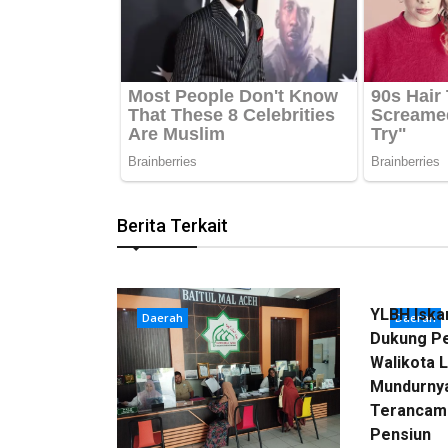
Berita Terkait
YLBH Iska
Daerah
Daerah
Dukung Pe
Walikota 
Mundurnya
Terancam
Pensiun