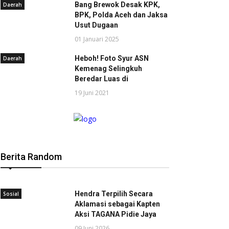
Bang Brewok Desak KPK,
Daerah
BPK, Polda Aceh dan Jaksa
Usut Dugaan
01 Januari 2025
Heboh! Foto Syur ASN
Daerah
Kemenag Selingkuh
Beredar Luas di
19 Juni 2021
Berita Random
Hendra Terpilih Secara
Sosial
Aklamasi sebagai Kapten
Aksi TAGANA Pidie Jaya
09 Juni 2026