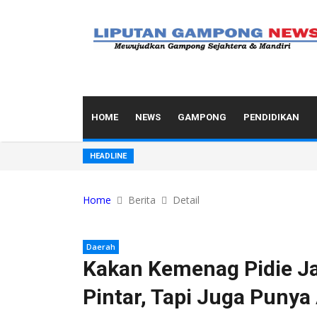
HOME
NEWS
GAMPONG
PENDIDIKAN
Ini Rekam Jejak Karier Kapolresta Ban
HEADLINE
Home
Berita
Detail
Daerah
Kakan Kemenag Pidie J
Pintar, Tapi Juga Punya