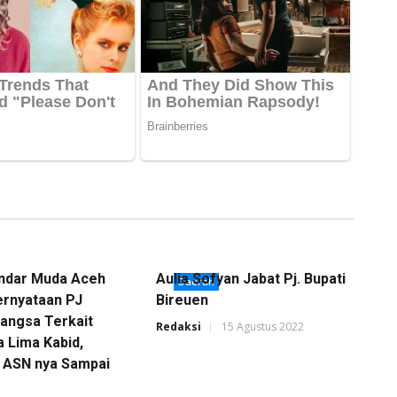
ndar Muda Aceh
Aulia Sofyan Jabat Pj. Bupati
Daerah
rnyataan PJ
Bireuen
Langsa Terkait
Redaksi
15 Agustus 2022
 Lima Kabid,
 ASN nya Sampai