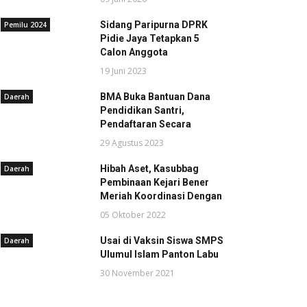
Sidang Paripurna DPRK
Pemilu 2024
Pidie Jaya Tetapkan 5
Calon Anggota
19 Juni 2023
BMA Buka Bantuan Dana
Daerah
Pendidikan Santri,
Pendaftaran Secara
29 Agustus 2023
Hibah Aset, Kasubbag
Daerah
Pembinaan Kejari Bener
Meriah Koordinasi Dengan
05 Oktober 2022
Usai di Vaksin Siswa SMPS
Daerah
Ulumul Islam Panton Labu
30 November 2021