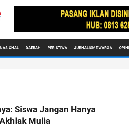
NASIONAL
DAERAH
PERISTIWA
JURNALISME WARGA
OPIN
da Aceh Sebelum Diperiksa Propam Mabes Polri
aya: Siswa Jangan Hanya
 Akhlak Mulia