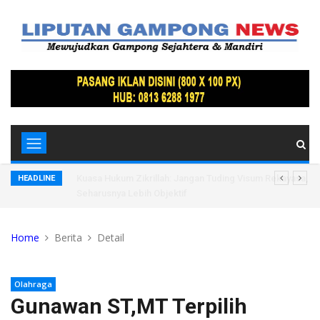
 Saluran Air
Kuasa Hukum Zikrillah: Jangan Tuding Visum Rekayasa, Wa
HEADLINE
Seharusnya Lebih Objektif
Home
Berita
Detail
Olahraga
Gunawan ST,MT Terpilih