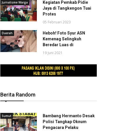
Kegiatan Pemkab Pidie
Jurnalisme Warga
Jaya di Tangkengon Tuai
Protes
05 Februari 2023
Heboh! Foto Syur ASN
Daerah
Kemenag Selingkuh
Beredar Luas di
19 Juni 2021
Berita Random
Bambang Hermanto Desak
Sumut
Polisi Tangkap Oknum
Pengacara Pelaku