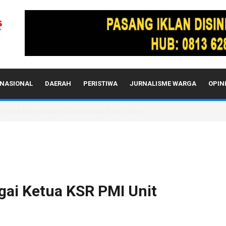
NASIONAL
DAERAH
PERISTIWA
JURNALISME WARGA
OPIN
aktek Kerja Industri di Universitas Teuku Umar
agai Ketua KSR PMI Unit