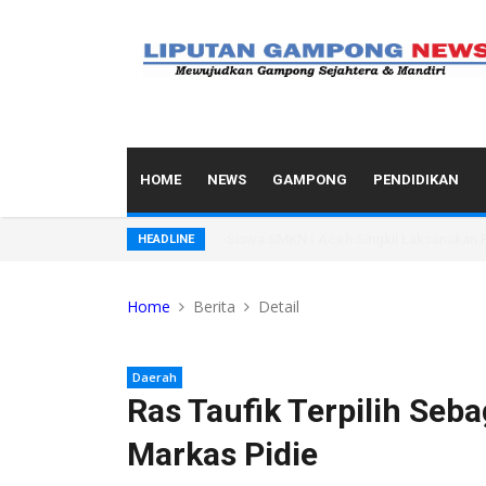
HOME
NEWS
GAMPONG
PENDIDIKAN
Siswa SMKN I Aceh Singkil Laksanakan Pr
HEADLINE
Home
Berita
Detail
Daerah
Ras Taufik Terpilih Seb
Markas Pidie