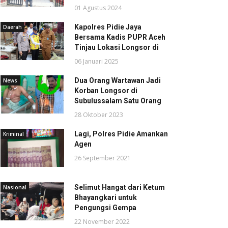
01 Agustus 2024
Kapolres Pidie Jaya
Daerah
Bersama Kadis PUPR Aceh
Tinjau Lokasi Longsor di
06 Januari 2025
Dua Orang Wartawan Jadi
News
Korban Longsor di
Subulussalam Satu Orang
28 Oktober 2023
Lagi, Polres Pidie Amankan
Kriminal
Agen
26 September 2021
Selimut Hangat dari Ketum
Nasional
Bhayangkari untuk
Pengungsi Gempa
22 November 2022