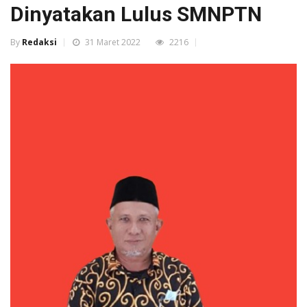
Dinyatakan Lulus SMNPTN
By
Redaksi
31 Maret 2022
2216