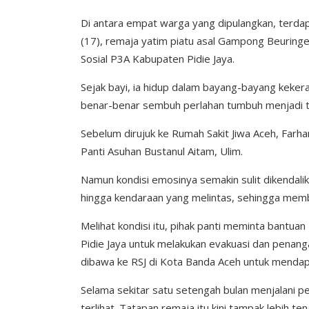
Di antara empat warga yang dipulangkan, terdap
(17), remaja yatim piatu asal Gampong Beuring
Sosial P3A Kabupaten Pidie Jaya.
Sejak bayi, ia hidup dalam bayang-bayang keker
benar-benar sembuh perlahan tumbuh menjadi te
Sebelum dirujuk ke Rumah Sakit Jiwa Aceh, Farha
Panti Asuhan Bustanul Aitam, Ulim.
Namun kondisi emosinya semakin sulit dikendali
hingga kendaraan yang melintas, sehingga membah
Melihat kondisi itu, pihak panti meminta bantua
Pidie Jaya untuk melakukan evakuasi dan penang
dibawa ke RSJ di Kota Banda Aceh untuk mendap
Selama sekitar satu setengah bulan menjalani 
terlihat. Tatapan remaja itu kini tampak lebih te