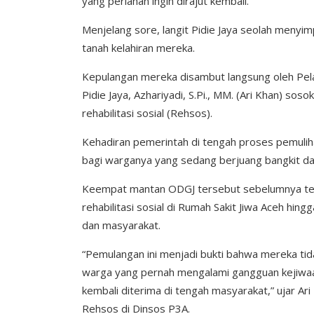
yang perlahan ingin dirajut kembali.
Menjelang sore, langit Pidie Jaya seolah menyi
tanah kelahiran mereka.
Kepulangan mereka disambut langsung oleh Pela
Pidie Jaya, Azhariyadi, S.Pi., MM. (Ari Khan) sos
rehabilitasi sosial (Rehsos).
Kehadiran pemerintah di tengah proses pemulih
bagi warganya yang sedang berjuang bangkit dari
Keempat mantan ODGJ tersebut sebelumnya tel
rehabilitasi sosial di Rumah Sakit Jiwa Aceh hing
dan masyarakat.
“Pemulangan ini menjadi bukti bahwa mereka tid
warga yang pernah mengalami gangguan kejiwa
kembali diterima di tengah masyarakat,” ujar A
Rehsos di Dinsos P3A.