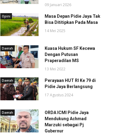
09 Januari 2026
Masa Depan Pidie Jaya Tak
Opini
Bisa Dititipkan Pada Masa
14 Mei 2025
Kuasa Hukum SF Kecewa
Daerah
Dengan Putusan
Praperadilan MS
13 Mei 2022
Perayaan HUT RI Ke 79 di
Daerah
Pidie Jaya Berlangsung
17 Agustus 2024
ORDA ICMI Pidie Jaya
Daerah
Mendukung Achmad
Marzuki sebagai Pj
Gubernur