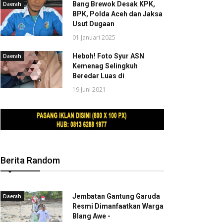
Bang Brewok Desak KPK,
Daerah
BPK, Polda Aceh dan Jaksa
Usut Dugaan
01 Januari 2025
Heboh! Foto Syur ASN
Daerah
Kemenag Selingkuh
Beredar Luas di
19 Juni 2021
Berita Random
Jembatan Gantung Garuda
Daerah
Resmi Dimanfaatkan Warga
Blang Awe -