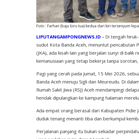
Foto : Farhan (baju biru tua) kedua dari kiri tersenyum lepas
LIPUTANGAMPONGNEWS.ID
-
Di tengah hiru
sudut Kota Banda Aceh, menuntut pencabutan P
(JKA), ada kisah lain yang berjalan sunyi di bali
kemanusiaan yang tetap bekerja tanpa sorotan,
Pagi yang cerah pada Jumat, 15 Mei 2026, sebua
Banda Aceh menuju Sigli dan Meureudu. Di dalam
Rumah Sakit Jiwa (RSJ) Aceh mendampingi dela
hendak dipulangkan ke kampung halaman mereka
Ada empat orang berasal dari Kabupaten Pidie J
duduk tenang menanti tiba dan berkumpul kemb
Perjalanan panjang itu bukan sekadar perpindaha