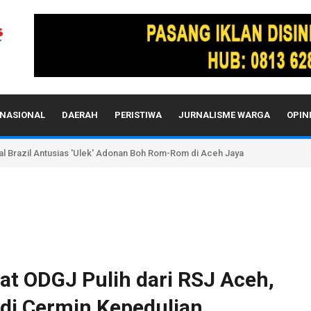
NASIONAL
DAERAH
PERISTIWA
JURNALISME WARGA
OPIN
sal Brazil Antusias 'Ulek' Adonan Boh Rom-Rom di Aceh Jaya
at ODGJ Pulih dari RSJ Aceh,
di Cermin Kepedulian