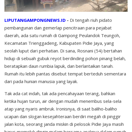
LIPUTANGAMPONGNEWS.ID
-
Di tengah riuh pidato
pembangunan dan gemerlap pencitraan para pejabat
daerah, ada satu rumah di Gampong Peulandok Teungoh,
Kecamatan Trienggadeng, Kabupaten Pidie Jaya, yang
seolah luput dari perhatian. Di sana, Rosnani (54) bertahan
hidup di sebuah gubuk reyot berdinding pohon pinang belah,
beratapkan daun rumbia lapuk, dan berlantaikan tanah.
Rumah itu lebih pantas disebut tempat berteduh sementara
dari pada hunian manusia yang layak.
Tak ada cat indah, tak ada pencahayaan terang, bahkan
ketika hujan turun, air dengan mudah menembus sela-sela
atap yang nyaris ambruk. Ironisnya, di saat baliho-baliho
ucapan dan slogan kesejahteraan berdiri megah di pinggir
jalan kota, seorang janda miskin di pelosok Pidie Jaya masih
harus memeluk dingin malam bersama anaknya dalam rumah