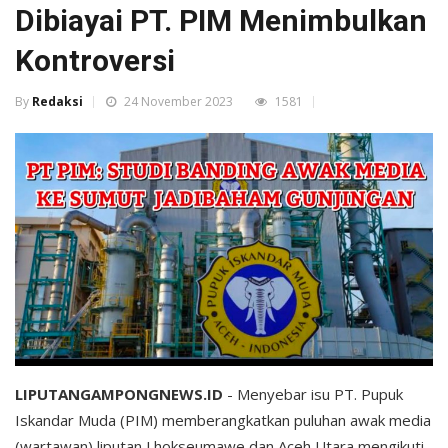
Dibiayai PT. PIM Menimbulkan
Kontroversi
By
Redaksi
24 November 2023
1581
LIPUTANGAMPONGNEWS.ID
- Menyebar isu PT. Pupuk
Iskandar Muda (PIM) memberangkatkan puluhan awak media
(wartawan) liputan Lhokseumawe dan Aceh Utara mengikuti