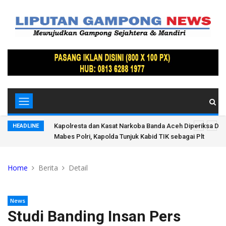
vpropam
Semarak Usia Perak, Gerakan Langit Biru Indonesia ASRI
HEADLINE
Peringatan HUT ke-25 Partai Demokrat di Pidie Jaya
Home
Berita
Detail
News
Studi Banding Insan Pers