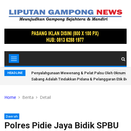
it Polres
Gas Andaman, Aceh, dan Masa Depan Diplomasi Energi In
HEADLINE
t!?
Indo-Pasifik
Home
Berita
Detail
Daerah
Polres Pidie Jaya Bidik SPBU