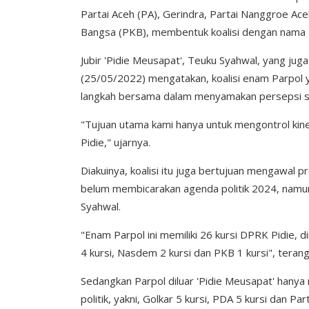
Partai Aceh (PA), Gerindra, Partai Nanggroe A
Bangsa (PKB), membentuk koalisi dengan nama '
Jubir 'Pidie Meusapat', Teuku Syahwal, yang ju
(25/05/2022) mengatakan, koalisi enam Parpol
langkah bersama dalam menyamakan persepsi sert
"Tujuan utama kami hanya untuk mengontrol kine
Pidie," ujarnya.
Diakuinya, koalisi itu juga bertujuan mengawal p
belum membicarakan agenda politik 2024, namun
Syahwal.
"Enam Parpol ini memiliki 26 kursi DPRK Pidie, d
4 kursi, Nasdem 2 kursi dan PKB 1 kursi", teran
Sedangkan Parpol diluar 'Pidie Meusapat' hanya 
politik, yakni, Golkar 5 kursi, PDA 5 kursi dan Pa