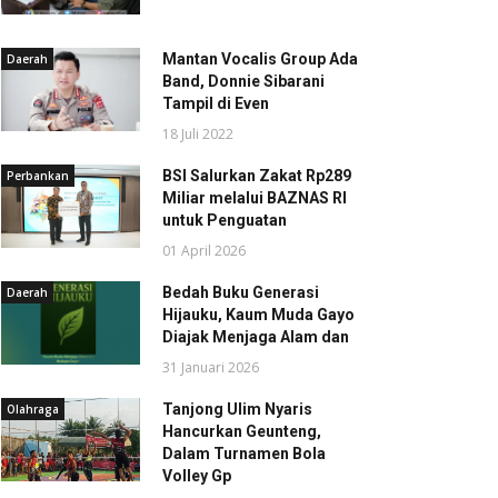
Mantan Vocalis Group Ada
Daerah
Band, Donnie Sibarani
Tampil di Even
18 Juli 2022
BSI Salurkan Zakat Rp289
Perbankan
Miliar melalui BAZNAS RI
untuk Penguatan
01 April 2026
Bedah Buku Generasi
Daerah
Hijauku, Kaum Muda Gayo
Diajak Menjaga Alam dan
31 Januari 2026
Tanjong Ulim Nyaris
Olahraga
Hancurkan Geunteng,
Dalam Turnamen Bola
Volley Gp