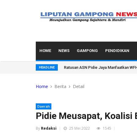
HOME
NEWS
GAMPONG
PENDIDIKAN
Ratusan ASN Pidie Jaya Manfaatkan WFH
HEADLINE
Home
Berita
Detail
Daerah
Pidie Meusapat, Koalisi
By
Redaksi
25 Mei 2022
1545