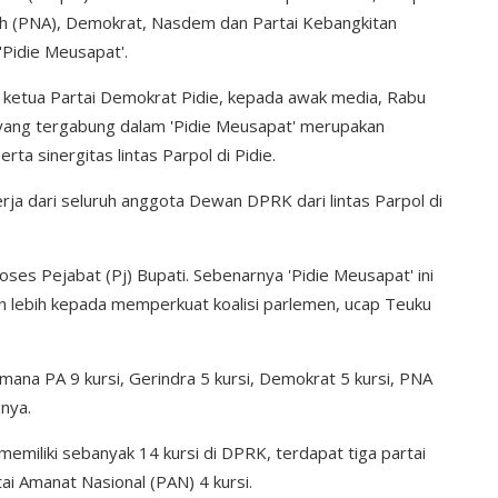
ceh (PNA), Demokrat, Nasdem dan Partai Kebangkitan
Pidie Meusapat'.
ga ketua Partai Demokrat Pidie, kepada awak media, Rabu
 yang tergabung dalam 'Pidie Meusapat' merupakan
a sinergitas lintas Parpol di Pidie.
rja dari seluruh anggota Dewan DPRK dari lintas Parpol di
roses Pejabat (Pj) Bupati. Sebenarnya 'Pidie Meusapat' ini
 lebih kepada memperkuat koalisi parlemen, ucap Teuku
imana PA 9 kursi, Gerindra 5 kursi, Demokrat 5 kursi, PNA
gnya.
memiliki sebanyak 14 kursi di DPRK, terdapat tiga partai
rtai Amanat Nasional (PAN) 4 kursi.