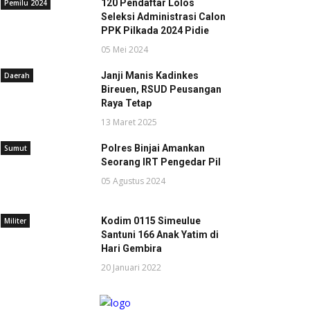
120 Pendaftar Lolos
Pemilu 2024
Seleksi Administrasi Calon
PPK Pilkada 2024 Pidie
05 Mei 2024
Janji Manis Kadinkes
Daerah
Bireuen, RSUD Peusangan
Raya Tetap
13 Maret 2025
Polres Binjai Amankan
Sumut
Seorang IRT Pengedar Pil
05 Agustus 2024
Kodim 0115 Simeulue
Militer
Santuni 166 Anak Yatim di
Hari Gembira
20 Januari 2022