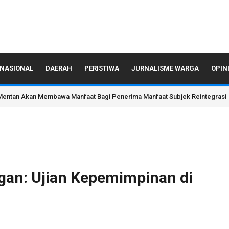
NASIONAL
DAERAH
PERISTIWA
JURNALISME WARGA
OPIN
entan Akan Membawa Manfaat Bagi Penerima Manfaat Subjek Reintegrasi
ngan: Ujian Kepemimpinan di