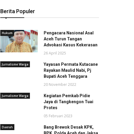
Berita Populer
Pengacara Nasional Asal
Hukum
Aceh Turun Tangan
Advokasi Kasus Kekerasan
26 April 2025
Yayasan Permata Kutacane
Jurnalisme Warga
Rayakan Maulid Nabi, Pj
Bupati Aceh Tenggara
20 November 2022
Kegiatan Pemkab Pidie
Jurnalisme Warga
Jaya di Tangkengon Tuai
Protes
05 Februari 2023
Bang Brewok Desak KPK,
Daerah
BPK, Polda Aceh dan Jaksa