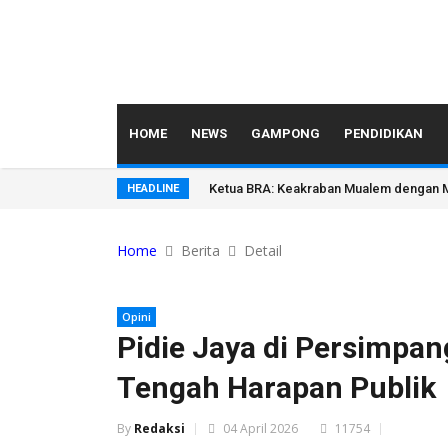
HOME
NEWS
GAMPONG
PENDIDIKAN
Ketua BRA: Keakraban Mualem dengan M
HEADLINE
Home
Berita
Detail
Opini
Pidie Jaya di Persimpa
Tengah Harapan Publik
By
Redaksi
04 April 2026
11754