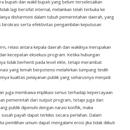
a bupati dan wakil bupati yang belum terselesaikan
dak lagi bersifat internal, melainkan telah terbuka ke
 adanya disharmoni dalam tubuh pemerintahan daerah, yang
 birokrasi serta efektivitas pengambilan keputusan
rn, relasi antara kepala daerah dan wakilnya merupakan
 dan kecepatan eksekusi program. Ketika hubungan
a tidak berhenti pada level elite, tetapi merambat
inasi yang lemah berpotensi melahirkan tumpang tindih
nya kualitas pelayanan publik yang seharusnya menjadi
angan juga membawa implikasi serius terhadap kepercayaan
lan pemerintah dari output program, tetapi juga dari
uang publik dipenuhi dengan narasi konflik, maka
usah payah dapat terkikis secara perlahan. Dalam
alui pemilihan umum dapat mengalami erosi jika tidak diikuti