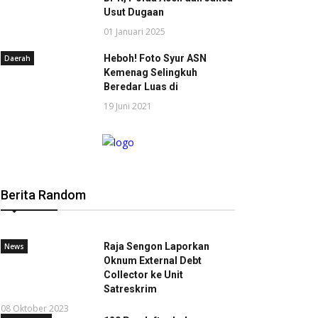
Usut Dugaan
01 Januari 2025
Heboh! Foto Syur ASN
Daerah
Kemenag Selingkuh
Beredar Luas di
19 Juni 2021
Berita Random
Raja Sengon Laporkan
News
Oknum External Debt
Collector ke Unit
Satreskrim
08 Oktober 2023