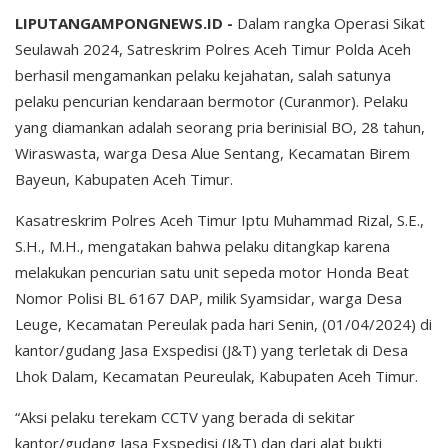
LIPUTANGAMPONGNEWS.ID -
Dalam rangka Operasi Sikat
Seulawah 2024, Satreskrim Polres Aceh Timur Polda Aceh
berhasil mengamankan pelaku kejahatan, salah satunya
pelaku pencurian kendaraan bermotor (Curanmor). Pelaku
yang diamankan adalah seorang pria berinisial BO, 28 tahun,
Wiraswasta, warga Desa Alue Sentang, Kecamatan Birem
Bayeun, Kabupaten Aceh Timur.
Kasatreskrim Polres Aceh Timur Iptu Muhammad Rizal, S.E.,
S.H., M.H., mengatakan bahwa pelaku ditangkap karena
melakukan pencurian satu unit sepeda motor Honda Beat
Nomor Polisi BL 6167 DAP, milik Syamsidar, warga Desa
Leuge, Kecamatan Pereulak pada hari Senin, (01/04/2024) di
kantor/gudang Jasa Exspedisi (J&T) yang terletak di Desa
Lhok Dalam, Kecamatan Peureulak, Kabupaten Aceh Timur.
“Aksi pelaku terekam CCTV yang berada di sekitar
kantor/gudang Jasa Exspedisi (J&T) dan dari alat bukti