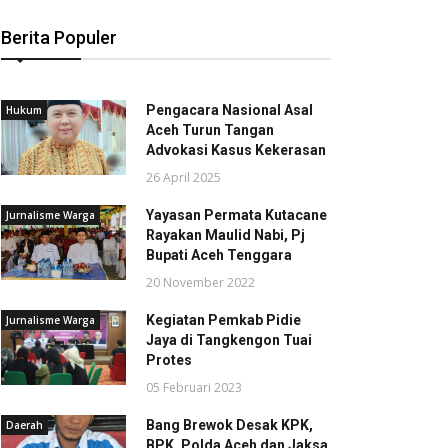
Berita Populer
Pengacara Nasional Asal
Hukum
Aceh Turun Tangan
Advokasi Kasus Kekerasan
26 April 2025
Yayasan Permata Kutacane
Jurnalisme Warga
Rayakan Maulid Nabi, Pj
Bupati Aceh Tenggara
20 November 2022
Kegiatan Pemkab Pidie
Jurnalisme Warga
Jaya di Tangkengon Tuai
Protes
05 Februari 2023
Bang Brewok Desak KPK,
Daerah
BPK, Polda Aceh dan Jaksa