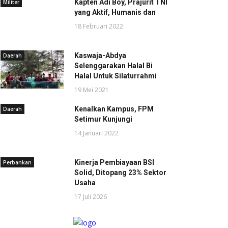
Kapten Adi Boy, Prajurit TNI
Militer
yang Aktif, Humanis dan
18 Februari 2022
Kaswaja-Abdya
Daerah
Selenggarakan Halal Bi
Halal Untuk Silaturrahmi
19 Mei 2021
Kenalkan Kampus, FPM
Daerah
Setimur Kunjungi
14 Januari 2022
Kinerja Pembiayaan BSI
Perbankan
Solid, Ditopang 23% Sektor
Usaha
17 Juli 2026