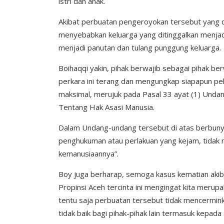
istri dan anak.
Akibat perbuatan pengeroyokan tersebut yang 
menyebabkan keluarga yang ditinggalkan menjadi
menjadi panutan dan tulang punggung keluarga.
Boihaqqi yakin, pihak berwajib sebagai pihak b
perkara ini terang dan mengungkap siapapun pe
maksimal, merujuk pada Pasal 33 ayat (1) Und
Tentang Hak Asasi Manusia.
Dalam Undang-undang tersebut di atas berbunyi:
penghukuman atau perlakuan yang kejam, tidak
kemanusiaannya”.
Boy juga berharap, semoga kasus kematian akibat
Propinsi Aceh tercinta ini mengingat kita merupak
tentu saja perbuatan tersebut tidak mencerminka
tidak baik bagi pihak-pihak lain termasuk kepada 