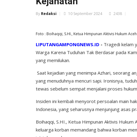
Kejahatan
By
Redaksi
10 September 2024
2438
Foto : Boihaqqi, S.HI., Ketua Himpunan Aktivis Hukum Ace
LIPUTANGAMPONGNEWS.ID
-
Tragedi kelam 
Warga Karena Tuduhan Tak Berdasar pada Kamis,
yang memilukan.
Saat kejadian yang menimpa Azhari, seorang a
yang menuduhnya mencuri sapi. Ironisnya, tuduhan
tewas sebelum sempat menjalani proses hukum 
Insiden ini kembali menyorot persoalan main ha
Indonesia, yang seharusnya menjunjung asas pra
Boihaqqi, S.HI., Ketua Himpunan Aktivis Huku
keluarga korban memandang bahwa korban memili