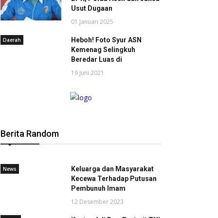
Usut Dugaan
01 Januari 2025
Heboh! Foto Syur ASN
Daerah
Kemenag Selingkuh
Beredar Luas di
19 Juni 2021
Berita Random
Keluarga dan Masyarakat
News
Kecewa Terhadap Putusan
Pembunuh Imam
12 Desember 2023