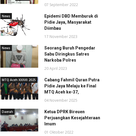
07 September 2022
Epidemi DBD Memburuk di
News
Pidie Jaya, Masyarakat
Diimbau
17 November 2023
Seorang Buruh Pengedar
News
Sabu Diringkus Satres
Narkoba Polres
20 April 2023
Cabang Fahmil Quran Putra
MTQ Aceh XXXVII 2025
Pidie Jaya Melaju ke Final
MTQ Aceh ke-37,
04 November 2025
Ketua DPRK Bireuen
Daerah
Perjuangkan Kesejahteraan
Imum
01 Oktober 2022