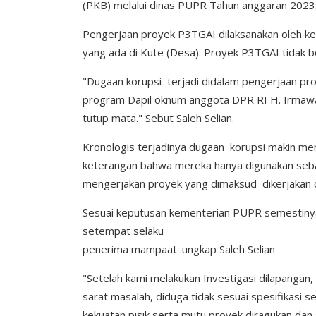
(PKB) melalui dinas PUPR Tahun anggaran 2023
Pengerjaan proyek P3TGAI dilaksanakan oleh k
yang ada di Kute (Desa). Proyek P3TGAI tidak bol
"Dugaan korupsi terjadi didalam pengerjaan 
program Dapil oknum anggota DPR RI H. Irmawan s
tutup mata." Sebut Saleh Selian.
Kronologis terjadinya dugaan korupsi makin me
keterangan bahwa mereka hanya digunakan sebag
mengerjakan proyek yang dimaksud dikerjakan o
Sesuai keputusan kementerian PUPR semestiny
setempat selaku
penerima mampaat .ungkap Saleh Selian
"Setelah kami melakukan Investigasi dilapangan
sarat masalah, diduga tidak sesuai spesifikasi
kekuatan pisik serta mutu proyek diragukan da