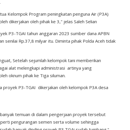
.
etua Kelompok Program peningkatan penguna Air (P3A)
eh dikerjakan oleh pihak ke 3," jelas Saleh Selian
proyek P3-TGAI tahun anggaran 2023 sumber dana APBN
enilai Rp.37,8 milyar itu. Diminta pihak Polda Aceh tidak
nguat, Setelah sejumlah kelompok tani memberikan
ai alat melengkapi administrasi artinya yang
leh oknum pihak ke Tiga siluman.
a proyek P3-TGAI dikerjakan oleh kelompok P3A desa
, banyak temuan di dalam pengerjaan proyek tersebut
 seperti pengurangan semen serta volume sehingga
n sudah banyak dinding proyek P3 TGAi sudah tumbang."