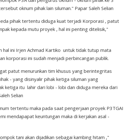
 kelompok P3A dan pengurus oknum - oknum pihak ke 3
ersebut oknum pihak lain siluman." Papar Saleh Selian
eda pihak tertentu diduga kuat terjadi Korporasi , patut
pak kepada mutu proyek , hal ini penting ditelisik,"
al ini Irjen Achmad Kartiko untuk tidak tutup mata
aan korporasi ini sudah menjadi perbincangan publik.
at patut menurunkan tim khusus yang berintegritas
hak - yang disinyalir pihak ketiga siluman yang
etiga itu lahir dari lobi - lobi dan diduga mereka dari
Saleh Selian
 oknum tertentu maka pada saat pengerjaan proyek P3TGAI
demi mendapapat keuntungan maka di kerjakan asal -
ompok tani akan dijadikan sebagai kambing hitam ,"