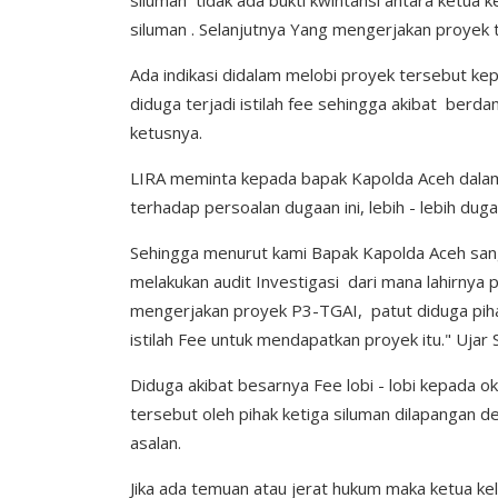
siluman tidak ada bukti kwintansi antara ketua
siluman . Selanjutnya Yang mengerjakan proyek t
Ada indikasi didalam melobi proyek tersebut kep
diduga terjadi istilah fee sehingga akibat berdam
ketusnya.
LIRA meminta kepada bapak Kapolda Aceh dalam h
terhadap persoalan dugaan ini, lebih - lebih dug
Sehingga menurut kami Bapak Kapolda Aceh sang
melakukan audit Investigasi dari mana lahirnya pi
mengerjakan proyek P3-TGAI, patut diduga pihak k
istilah Fee untuk mendapatkan proyek itu." Ujar 
Diduga akibat besarnya Fee lobi - lobi kepada
tersebut oleh pihak ketiga siluman dilapangan 
asalan.
Jika ada temuan atau jerat hukum maka ketua kel