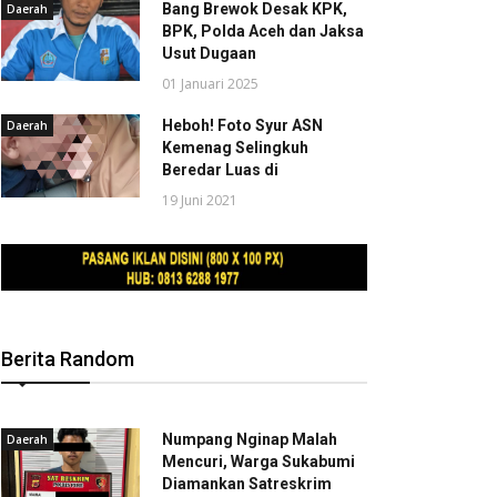
Bang Brewok Desak KPK,
Daerah
BPK, Polda Aceh dan Jaksa
Usut Dugaan
01 Januari 2025
Heboh! Foto Syur ASN
Daerah
Kemenag Selingkuh
Beredar Luas di
19 Juni 2021
Berita Random
Numpang Nginap Malah
Daerah
Mencuri, Warga Sukabumi
Diamankan Satreskrim