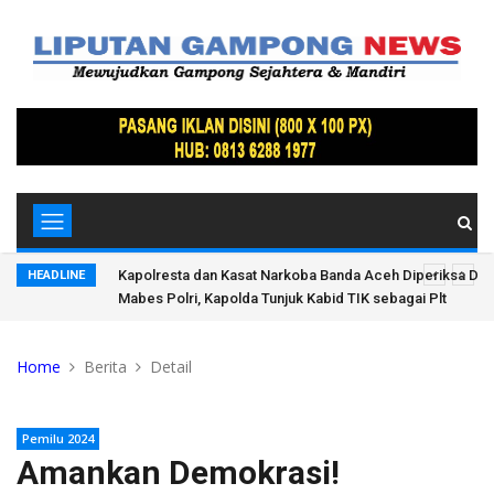
vpropam
Semarak Usia Perak, Gerakan Langit Biru Indonesia ASRI
HEADLINE
Peringatan HUT ke-25 Partai Demokrat di Pidie Jaya
Home
Berita
Detail
Pemilu 2024
Amankan Demokrasi!