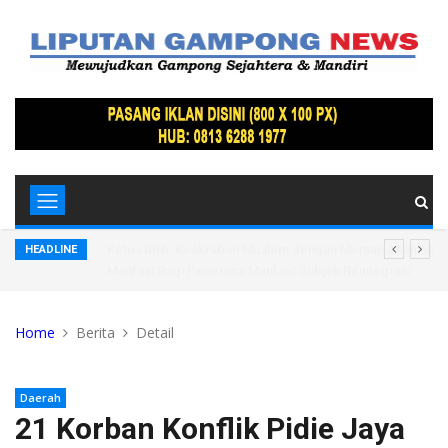
donesia di
Ketua BRA: Keakraban Mualem dengan Mentan Akan Me
HEADLINE
Manfaat Bagi Penerima Manfaat Subjek Reintegrasi
Home
Berita
Detail
Daerah
21 Korban Konflik Pidie Jaya