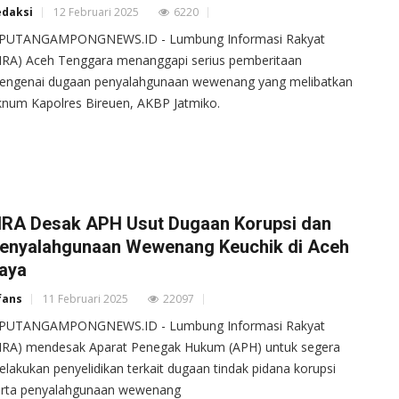
edaksi
12 Februari 2025
6220
IPUTANGAMPONGNEWS.ID - Lumbung Informasi Rakyat
IRA) Aceh Tenggara menanggapi serius pemberitaan
engenai dugaan penyalahgunaan wewenang yang melibatkan
num Kapolres Bireuen, AKBP Jatmiko.
IRA Desak APH Usut Dugaan Korupsi dan
enyalahgunaan Wewenang Keuchik di Aceh
aya
fans
11 Februari 2025
22097
IPUTANGAMPONGNEWS.ID - Lumbung Informasi Rakyat
LIRA) mendesak Aparat Penegak Hukum (APH) untuk segera
lakukan penyelidikan terkait dugaan tindak pidana korupsi
erta penyalahgunaan wewenang