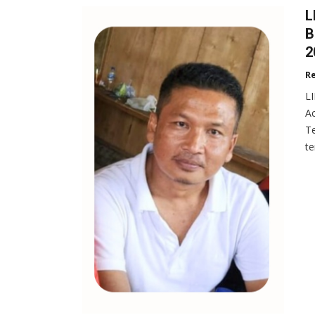
L
B
2
R
L
Ac
Te
te