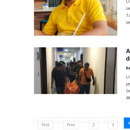
L
s
Ta
se
A
d
R
L
Ja
Se
di
4
First
Prev
2
3