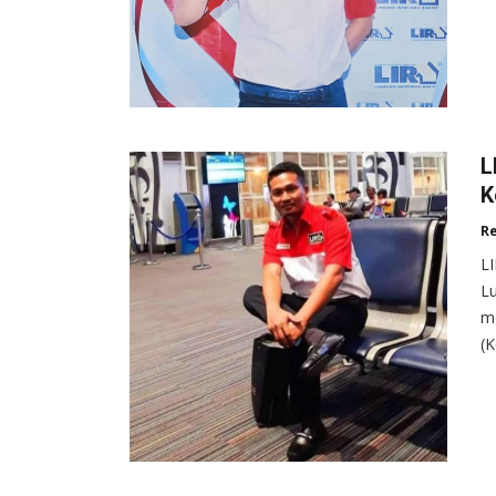
L
K
R
L
Lu
m
(K