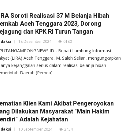
IRA Soroti Realisasi 37 M Belanja Hibah
emkab Aceh Tenggara 2023, Dorong
ejagung dan KPK RI Turun Tangan
edaksi
18 Desember 2024
6180
IPUTANGAMPONGNEWS.ID - Bupati Lumbung Informasi
kyat (LIRA) Aceh Tenggara, M. Saleh Selian, mengungkapkan
anya kejanggalan serius dalam realisasi belanja hibah
emerintah Daerah (Pemda)
ematian Klien Kami Akibat Pengeroyokan
ang Dilakukan Masyarakat "Main Hakim
endiri" Adalah Kejahatan
edaksi
10 September 2024
2434