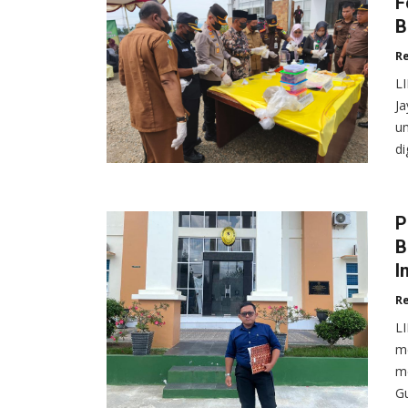
F
B
R
L
Ja
um
di
P
B
I
R
L
me
me
Gu