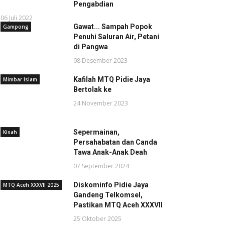
Pengabdian
06 Juli 2022
Gawat... Sampah Popok
Gampong
Penuhi Saluran Air, Petani
di Pangwa
08 Desember 2023
Kafilah MTQ Pidie Jaya
Mimbar Islam
Bertolak ke
24 November 2023
Sepermainan,
Kisah
Persahabatan dan Canda
Tawa Anak-Anak Deah
07 September 2024
Diskominfo Pidie Jaya
MTQ Aceh XXXVII 2025
Gandeng Telkomsel,
Pastikan MTQ Aceh XXXVII
25 Oktober 2025