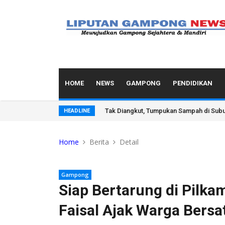
HOME
NEWS
GAMPONG
PENDIDIKAN
Kapolresta dan Kasat Narkoba Banda Ace
HEADLINE
Home
Berita
Detail
Gampong
Siap Bertarung di Pilka
Faisal Ajak Warga Ber