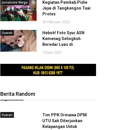
Kegiatan Pemkab Pidie
Jurnalisme Warga
Jaya di Tangkengon Tuai
Protes
05 Februari 2023
Heboh! Foto Syur ASN
Daerah
Kemenag Selingkuh
Beredar Luas di
19 Juni 2021
Berita Random
Tim PPK Ormawa DPM
Daerah
UTU Sah Diterjunkan
Kelapangan Untuk