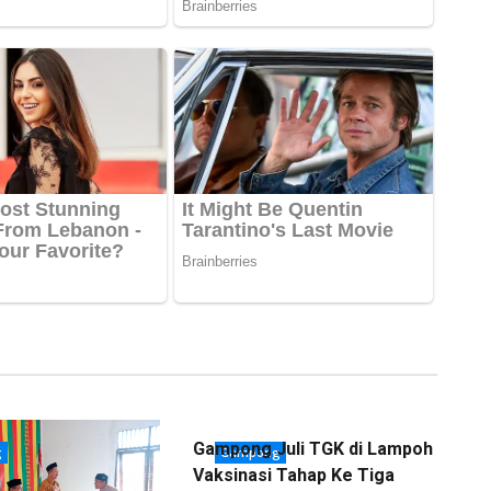
Gampong Juli TGK di Lampoh
g
Gampong
Vaksinasi Tahap Ke Tiga