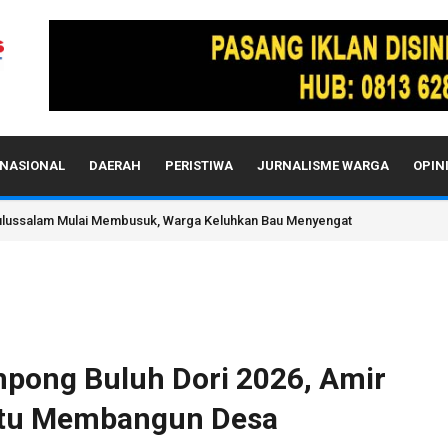
NASIONAL
DAERAH
PERISTIWA
JURNALISME WARGA
OPIN
h Diperiksa Divpropam Mabes Polri, Kapolda Tunjuk Kabid TIK sebagai Plt
mpong Buluh Dori 2026, Amir
satu Membangun Desa