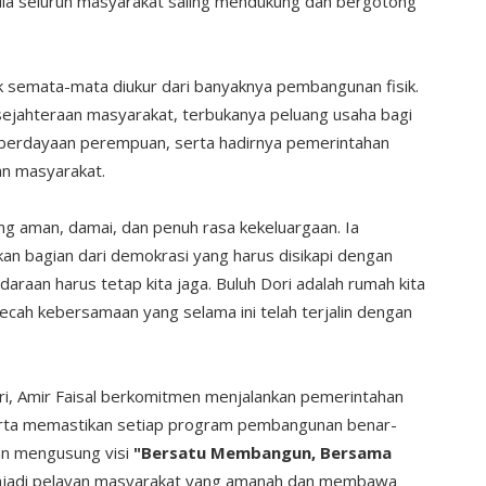
ila seluruh masyarakat saling mendukung dan bergotong
 semata-mata diukur dari banyaknya pembangunan fisik.
sejahteraan masyarakat, terbukanya peluang usaha bagi
berdayaan perempuan, serta hadirnya pemerintahan
an masyarakat.
ng aman, damai, dan penuh rasa kekeluargaan. Ia
n bagian dari demokrasi yang harus disikapi dengan
udaraan harus tetap kita jaga. Buluh Dori adalah rumah kita
cah kebersamaan yang selama ini telah terjalin dengan
i, Amir Faisal berkomitmen menjalankan pemerintahan
rta memastikan setiap program pembangunan benar-
n mengusung visi
"Bersatu Membangun, Bersama
njadi pelayan masyarakat yang amanah dan membawa