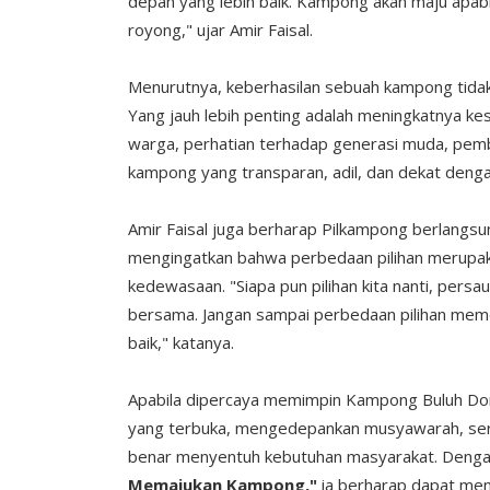
depan yang lebih baik. Kampong akan maju apab
royong," ujar Amir Faisal.
Menurutnya, keberhasilan sebuah kampong tidak
Yang jauh lebih penting adalah meningkatnya ke
warga, perhatian terhadap generasi muda, pem
kampong yang transparan, adil, dan dekat deng
Amir Faisal juga berharap Pilkampong berlangsu
mengingatkan bahwa perbedaan pilihan merupaka
kedewasaan. "Siapa pun pilihan kita nanti, persa
bersama. Jangan sampai perbedaan pilihan meme
baik," katanya.
Apabila dipercaya memimpin Kampong Buluh Dor
yang terbuka, mengedepankan musyawarah, se
benar menyentuh kebutuhan masyarakat. Denga
Memajukan Kampong,"
ia berharap dapat me