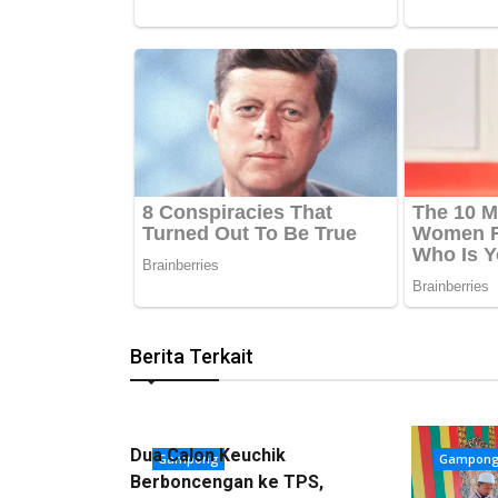
Berita Terkait
Dua Calon Keuchik
Gampong
Gampon
Berboncengan ke TPS,