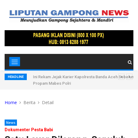
, Ratusan
Ini Rekam Jejak Karier Kapolresta Banda Aceh Sebelum D
HEADLINE
Propam Mabes Polri
Home
Berita
Detail
News
Dokumenter Pesta Babi