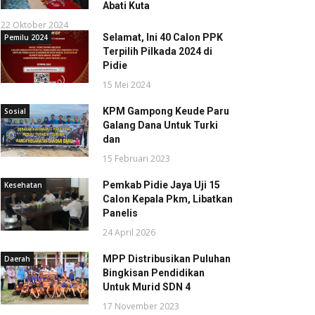
Abati Kuta
22 Oktober 2024
Selamat, Ini 40 Calon PPK
Pemilu 2024
Terpilih Pilkada 2024 di
Pidie
15 Mei 2024
KPM Gampong Keude Paru
Sosial
Galang Dana Untuk Turki
dan
15 Februari 2023
Pemkab Pidie Jaya Uji 15
Kesehatan
Calon Kepala Pkm, Libatkan
Panelis
24 April 2026
MPP Distribusikan Puluhan
Daerah
Bingkisan Pendidikan
Untuk Murid SDN 4
17 November 2023