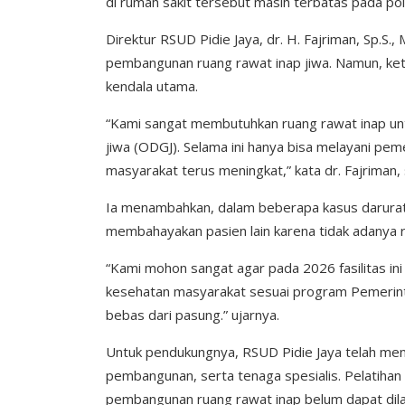
di rumah sakit tersebut masih terbatas pada poli 
Direktur RSUD Pidie Jaya, dr. H. Fajriman, Sp.S
pembangunan ruang rawat inap jiwa. Namun, ket
kendala utama.
“Kami sangat membutuhkan ruang rawat inap un
jiwa (ODGJ). Selama ini hanya bisa melayani pe
masyarakat terus meningkat,” kata dr. Fajriman
Ia menambahkan, dalam beberapa kasus darurat, 
membahayakan pasien lain karena tidak adanya 
“Kami mohon sangat agar pada 2026 fasilitas ini 
kesehatan masyarakat sesuai program Pemerintah
bebas dari pasung.” ujarnya.
Untuk pendukungnya, RSUD Pidie Jaya telah meny
pembangunan, serta tenaga spesialis. Pelatihan
pembangunan ruang rawat inap belum dapat dil