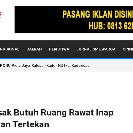
NASIONAL
DAERAH
PERISTIWA
JURNALISME WARGA
OPIN
da Aceh Sebelum Diperiksa Propam Mabes Polri
sak Butuh Ruang Rawat Inap
ian Tertekan