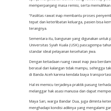
memperpanjang masa remisi, serta memulihkan f
“Fasilitas rawat inap membantu proses penyemb
tepat dan keterlibatan keluarga, pasien bisa ke
terangnya.
Sementara itu, bangunan yang digunakan untuk po
Universitas Syiah Kuala (USK) pascagempa tahun 
standar ideal pelayanan kesehatan jiwa.
Dengan ketiadaan ruang rawat inap jiwa berdam
berasal dari kalangan tidak mampu, sehingga t
di Banda Aceh karena kendala biaya transportas
Hal ini memicu terjadinya praktik pasung terha
melanggar hak asasi manusia dan dapat memperb
Maya Sari, warga Bandar Dua, juga diminta ket
menghadapi kondisi adiknya yang mengalami gan