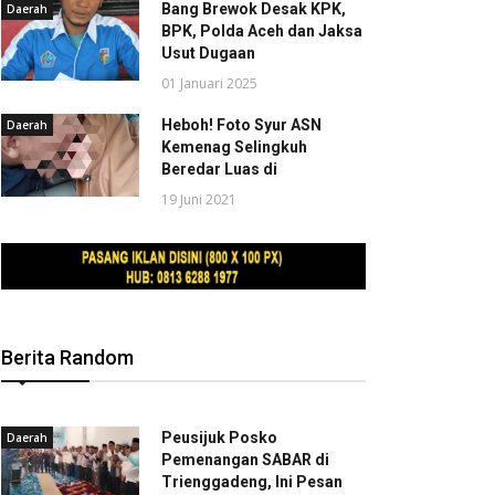
Bang Brewok Desak KPK,
Daerah
BPK, Polda Aceh dan Jaksa
Usut Dugaan
01 Januari 2025
Heboh! Foto Syur ASN
Daerah
Kemenag Selingkuh
Beredar Luas di
19 Juni 2021
Berita Random
Peusijuk Posko
Daerah
Pemenangan SABAR di
Trienggadeng, Ini Pesan