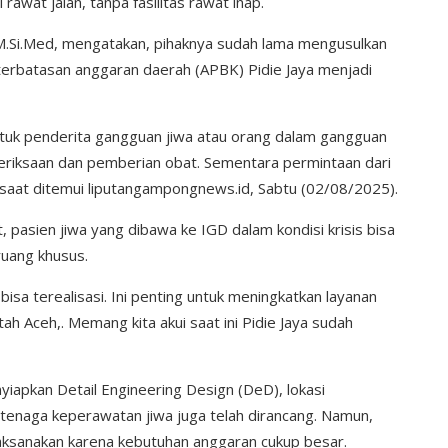
rawat jalan, tanpa fasilitas rawat inap.
., M.Si.Med, mengatakan, pihaknya sudah lama mengusulkan
erbatasan anggaran daerah (APBK) Pidie Jaya menjadi
tuk penderita gangguan jiwa atau orang dalam gangguan
meriksaan dan pemberian obat. Sementara permintaan dari
, saat ditemui liputangampongnews.id, Sabtu (02/08/2025).
pasien jiwa yang dibawa ke IGD dalam kondisi krisis bisa
ruang khusus.
bisa terealisasi. Ini penting untuk meningkatkan layanan
 Aceh,. Memang kita akui saat ini Pidie Jaya sudah
iapkan Detail Engineering Design (DeD), lokasi
 tenaga keperawatan jiwa juga telah dirancang. Namun,
aksanakan karena kebutuhan anggaran cukup besar.