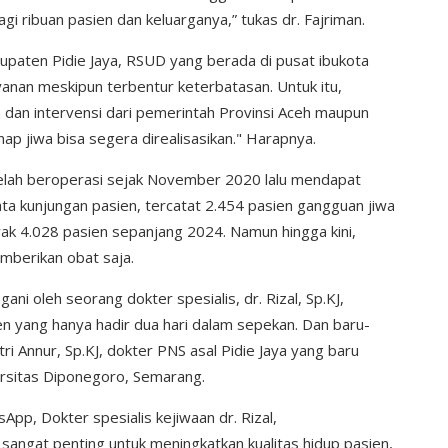
agi ribuan pasien dan keluarganya,” tukas dr. Fajriman.
bupaten Pidie Jaya, RSUD yang berada di pusat ibukota
yanan meskipun terbentur keterbatasan. Untuk itu,
dan intervensi dari pemerintah Provinsi Aceh maupun
p jiwa bisa segera direalisasikan." Harapnya.
g telah beroperasi sejak November 2020 lalu mendapat
ata kunjungan pasien, tercatat 2.454 pasien gangguan jiwa
yak 4.028 pasien sepanjang 2024. Namun hingga kini,
mberikan obat saja.
ani oleh seorang dokter spesialis, dr. Rizal, Sp.KJ,
n yang hanya hadir dua hari dalam sepekan. Dan baru-
tri Annur, Sp.KJ, dokter PNS asal Pidie Jaya yang baru
versitas Diponegoro, Semarang.
pp, Dokter spesialis kejiwaan dr. Rizal,
 sangat penting untuk meningkatkan kualitas hidup pasien,