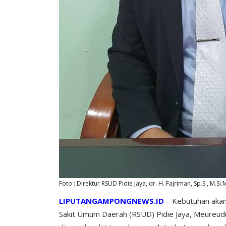
Foto : Direktur RSUD Pidie Jaya, dr. H. Fajriman, Sp.S., M.Si
LIPUTANGAMPONGNEWS.ID
– Kebutuhan akan
Sakit Umum Daerah (RSUD) Pidie Jaya, Meureudu