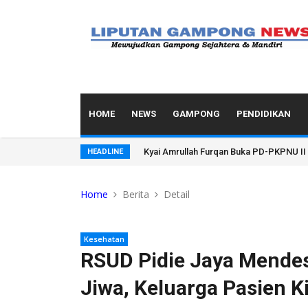
HOME
NEWS
GAMPONG
PENDIDIKAN
Ini Rekam Jejak Karier Kapolresta Ban
HEADLINE
Home
Berita
Detail
Kesehatan
RSUD Pidie Jaya Mende
Jiwa, Keluarga Pasien K