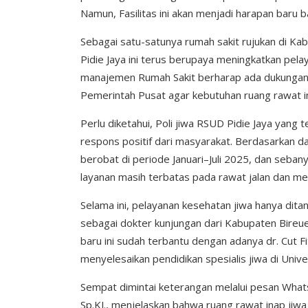
Namun, Fasilitas ini akan menjadi harapan baru b
Sebagai satu-satunya rumah sakit rujukan di Ka
Pidie Jaya ini terus berupaya meningkatkan pela
manajemen Rumah Sakit berharap ada dukungan 
Pemerintah Pusat agar kebutuhan ruang rawat ina
Perlu diketahui, Poli jiwa RSUD Pidie Jaya yan
respons positif dari masyarakat. Berdasarkan d
berobat di periode Januari–Juli 2025, dan seban
layanan masih terbatas pada rawat jalan dan me
Selama ini, pelayanan kesehatan jiwa hanya ditang
sebagai dokter kunjungan dari Kabupaten Bireue
baru ini sudah terbantu dengan adanya dr. Cut Fi
menyelesaikan pendidikan spesialis jiwa di Uni
Sempat dimintai keterangan melalui pesan WhatsA
Sp.KJ., menjelaskan bahwa ruang rawat inap jiwa