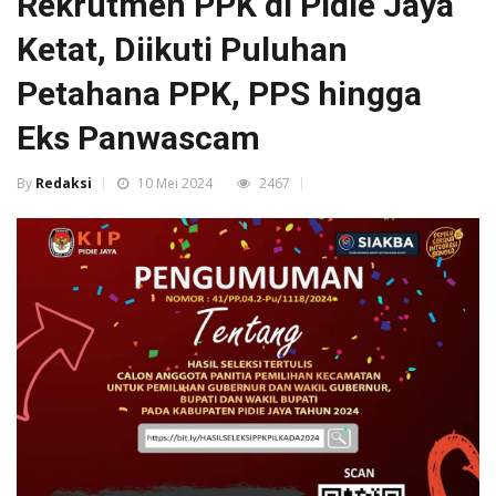
Rekrutmen PPK di Pidie Jaya
Ketat, Diikuti Puluhan
Petahana PPK, PPS hingga
Eks Panwascam
By
Redaksi
10 Mei 2024
2467