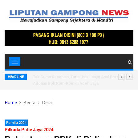
mbawa
Tak Cuma Kesenian, Turis Usia Lanjut Asal Brazil Antusias 
HEADLINE
Adonan Boh Rom-Rom di Aceh Jaya
Home
Berita
Detail
Pemilu 2024
Pilkada Pidie Jaya 2024