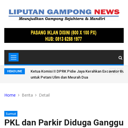
 Saluran Air
Kuasa Hukum Zikrillah: Jangan Tuding Visum Rekayasa, Wa
HEADLINE
Seharusnya Lebih Objektif
Home
Berita
Detail
Sumut
PKL dan Parkir Diduga Ganggu