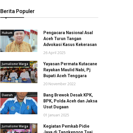
Berita Populer
Pengacara Nasional Asal
Hukum
Aceh Turun Tangan
Advokasi Kasus Kekerasan
26 April 2025
Yayasan Permata Kutacane
Jurnalisme Warga
Rayakan Maulid Nabi, Pj
Bupati Aceh Tenggara
20 November 2022
Bang Brewok Desak KPK,
Daerah
BPK, Polda Aceh dan Jaksa
Usut Dugaan
01 Januari 2025
Kegiatan Pemkab Pidie
Jurnalisme Warga
Jaya di Tangkengon Tuai