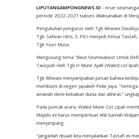
LIPUTANGAMPONGNEWS.ID
- Krue seumangat
periode 2022-2027 sukses dilaksanakan di Mesj
Pengukuhan pengurus oleh Tgk Ikhwani Daudsyah
Tgk. Safwan Idris, S. Pd.I menjadi Ketua Tastafi
Tgk Yusri Musa.
Mengusung tema "Beut Seumeubeut Untuk Reforma
Tausyiah oleh Tgk H Munir Ajalil (Waled cot lipah)
Tgk Ikhwani menyampaikan pesan bahwa kedepann
membumi di negeri Japakeh Pidie Jaya. "Semoga 
amanah demi kebaikan dunia dan akhirat." ungka
Pada puncak acara, Waled Munir Cot Lipah memb
Majelis ini harus memperkuat Ahli Sunnah Walja
menyimpang.
"Janganlah disaat kita menjalankan Tastafi ini 