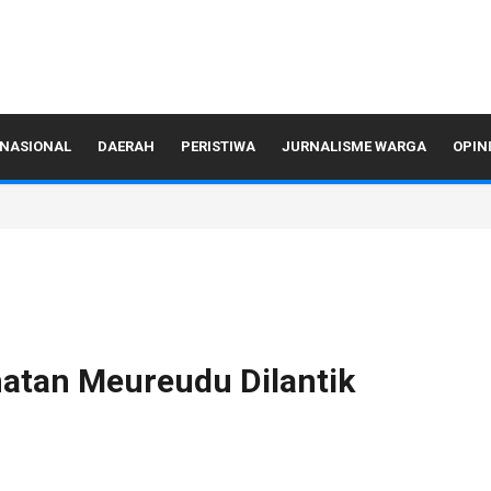
NASIONAL
DAERAH
PERISTIWA
JURNALISME WARGA
OPIN
atan Meureudu Dilantik