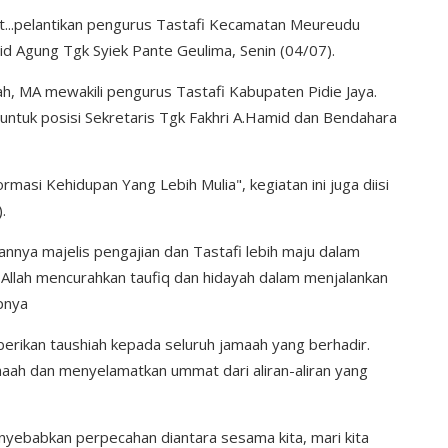
...pelantikan pengurus Tastafi Kecamatan Meureudu
id Agung Tgk Syiek Pante Geulima, Senin (04/07).
, MA mewakili pengurus Tastafi Kabupaten Pidie Jaya.
, untuk posisi Sekretaris Tgk Fakhri A.Hamid dan Bendahara
si Kehidupan Yang Lebih Mulia", kegiatan ini juga diisi
.
ya majelis pengajian dan Tastafi lebih maju dalam
Allah mencurahkan taufiq dan hidayah dalam menjalankan
pnya
erikan taushiah kepada seluruh jamaah yang berhadir.
maah dan menyelamatkan ummat dari aliran-aliran yang
menyebabkan perpecahan diantara sesama kita, mari kita