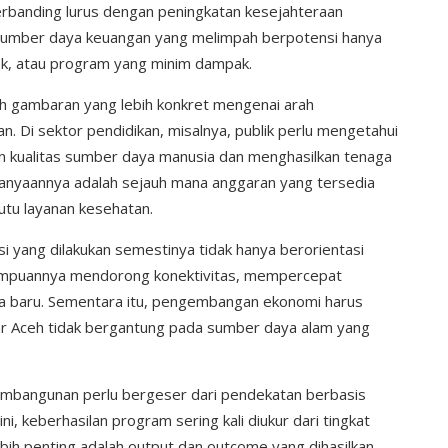
erbanding lurus dengan peningkatan kesejahteraan
sumber daya keuangan yang melimpah berpotensi hanya
dek, atau program yang minim dampak.
h gambaran yang lebih konkret mengenai arah
 Di sektor pendidikan, misalnya, publik perlu mengetahui
n kualitas sumber daya manusia dan menghasilkan tenaga
rtanyaannya adalah sejauh mana anggaran yang tersedia
u layanan kesehatan.
si yang dilakukan semestinya tidak hanya berorientasi
mampuannya mendorong konektivitas, mempercepat
ha baru. Sementara itu, pengembangan ekonomi harus
agar Aceh tidak bergantung pada sumber daya alam yang
embangunan perlu bergeser dari pendekatan berbasis
i, keberhasilan program sering kali diukur dari tingkat
bih penting adalah output dan outcome yang dihasilkan.