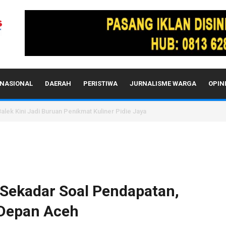
NASIONAL
DAERAH
PERISTIWA
JURNALISME WARGA
OPIN
alek Kini Jadi Buruan Penikmat Kuliner Pidie Jaya
Sekadar Soal Pendapatan,
 Depan Aceh