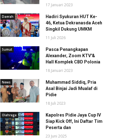
17 Januari 2023
Hadiri Syukuran HUT Ke-
Daerah
46, Ketua Dekranasda Aceh
Singkil Dukung UMKM
11 Juli 2026
Pasca Penangkapan
Sumut
Alexander, Zoom KTV'&
Hall Komplek CBD Polonia
18 Januari 2023
Muhammad Siddiq, Pria
News
Asal Binjai Jadi Mualaf di
Pidie
18 Juli 2023
Kapolres Pidie Jaya Cup IV
Olahraga
Siap Kick Off, Ini Daftar Tim
Peserta dan
23 Juni 2025