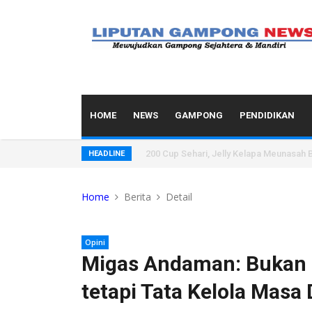
HOME
NEWS
GAMPONG
PENDIDIKAN
200 Cup Sehari, Jelly Kelapa Meunasah B
HEADLINE
Home
Berita
Detail
Opini
Migas Andaman: Bukan 
tetapi Tata Kelola Masa