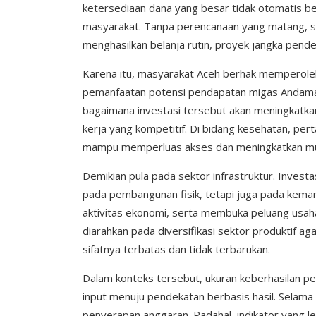
ketersediaan dana yang besar tidak otomatis b
masyarakat. Tanpa perencanaan yang matang, 
menghasilkan belanja rutin, proyek jangka pen
Karena itu, masyarakat Aceh berhak memperole
pemanfaatan potensi pendapatan migas Andaman.
bagaimana investasi tersebut akan meningkatka
kerja yang kompetitif. Di bidang kesehatan, pe
mampu memperluas akses dan meningkatkan mut
Demikian pula pada sektor infrastruktur. Investa
pada pembangunan fisik, tetapi juga pada ke
aktivitas ekonomi, serta membuka peluang usa
diarahkan pada diversifikasi sektor produktif 
sifatnya terbatas dan tidak terbarukan.
Dalam konteks tersebut, ukuran keberhasilan p
input menuju pendekatan berbasis hasil. Selama in
penyerapan anggaran. Padahal, indikator yang le