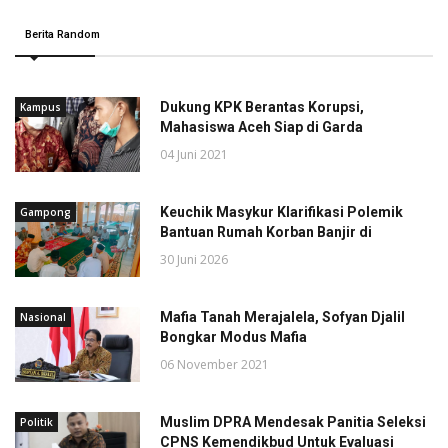
Berita Random
Dukung KPK Berantas Korupsi,
Kampus
Mahasiswa Aceh Siap di Garda
04 Juni 2021
Keuchik Masykur Klarifikasi Polemik
Gampong
Bantuan Rumah Korban Banjir di
30 Juni 2026
Mafia Tanah Merajalela, Sofyan Djalil
Nasional
Bongkar Modus Mafia
06 November 2021
Muslim DPRA Mendesak Panitia Seleksi
Politik
CPNS Kemendikbud Untuk Evaluasi