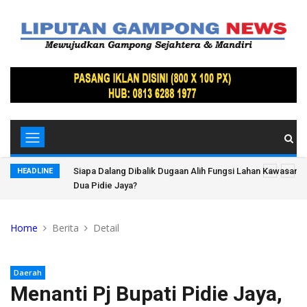
Hutan Bandar
Dugaan Pencemaran Lingkungan PT Indofarm Sukses Ma
HEADLINE
Bertanya: Hukum Berpihak kepada Siapa?
Home
Berita
Detail
Daerah
Menanti Pj Bupati Pidie Jaya,