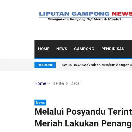
HOME
NEWS
GAMPONG
PENDIDIKAN
Tak Cuma Kesenian, Turis Usia Lanjut A
HEADLINE
Home
Berita
Detail
News
Melalui Posyandu Terint
Meriah Lakukan Penang