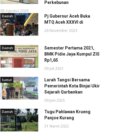
Perkebunan
08 Agustus 2026
Pj Gubernur Aceh Buka
Daerah
MTQ Aceh XXXVI di
26 November 2023
Semester Pertama 2021,
Daerah
BMK Pidie Jaya Kumpul ZIS
Rp1,65
09 Juli 2021
Lurah Tangsi Bersama
Sumut
Pemerintah Kota Binjai Ukir
Sejarah Qurbankan
09 Juni 2025
Tugu Pahlawan Krueng
Daerah
Panjoe Kurang
31 Maret 2022