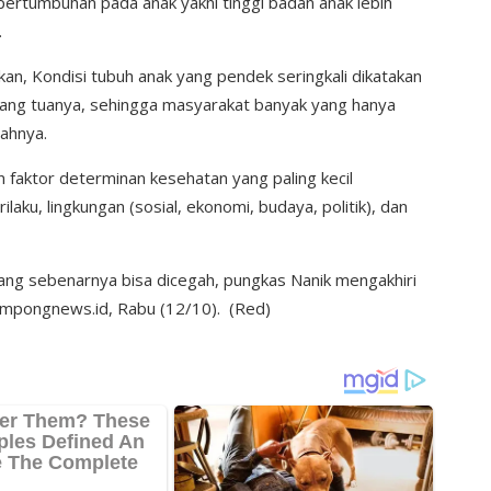
ertumbuhan pada anak yakni tinggi badan anak lebih
.
akan, Kondisi tubuh anak yang pendek seringkali dikatakan
orang tuanya, sehingga masyarakat banyak yang hanya
gahnya.
n faktor determinan kesehatan yang paling kecil
laku, lingkungan (sosial, ekonomi, budaya, politik), dan
ang sebenarnya bisa dicegah, pungkas Nanik mengakhiri
ampongnews.id, Rabu (12/10). (Red)