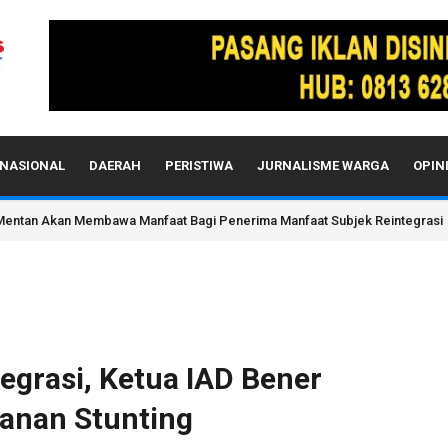
NASIONAL
DAERAH
PERISTIWA
JURNALISME WARGA
OPIN
sal Brazil Antusias 'Ulek' Adonan Boh Rom-Rom di Aceh Jaya
egrasi, Ketua IAD Bener
anan Stunting