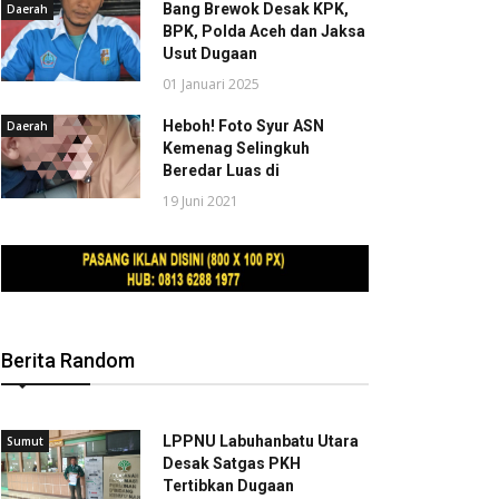
Bang Brewok Desak KPK,
Daerah
BPK, Polda Aceh dan Jaksa
Usut Dugaan
01 Januari 2025
Heboh! Foto Syur ASN
Daerah
Kemenag Selingkuh
Beredar Luas di
19 Juni 2021
Berita Random
LPPNU Labuhanbatu Utara
Sumut
Desak Satgas PKH
Tertibkan Dugaan