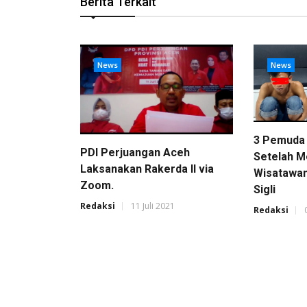
Berita Terkait
News
News
3 Pemuda 
PDI Perjuangan Aceh
Setelah 
Laksanakan Rakerda II via
Wisatawan
Zoom.
Sigli
Redaksi
11 Juli 2021
Redaksi