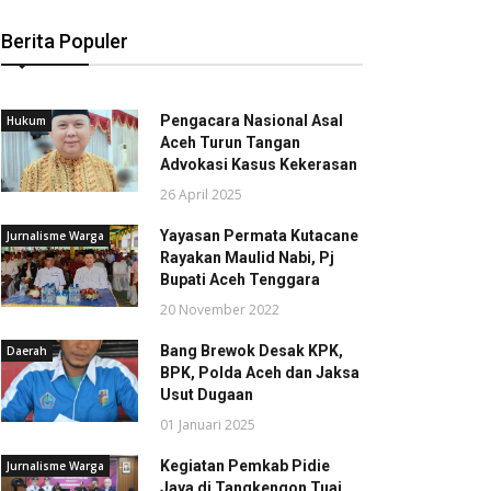
Berita Populer
Pengacara Nasional Asal
Hukum
Aceh Turun Tangan
Advokasi Kasus Kekerasan
26 April 2025
Yayasan Permata Kutacane
Jurnalisme Warga
Rayakan Maulid Nabi, Pj
Bupati Aceh Tenggara
20 November 2022
Bang Brewok Desak KPK,
Daerah
BPK, Polda Aceh dan Jaksa
Usut Dugaan
01 Januari 2025
Kegiatan Pemkab Pidie
Jurnalisme Warga
Jaya di Tangkengon Tuai