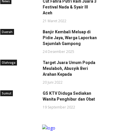
Cut Fahra Putri Raih Juara 3
News
Festival Nada & Syair III
Aceh
21 Maret 2022
Banjir Kembali Meluap di
Daerah
Pidie Jaya, Warga Laporkan
Sejumlah Gampong
24 Desember 2025
Target Juara Umum Popda
Olahraga
Meulaboh, Abusyik Beri
Arahan Kepada
20 Juni 2022
GS KTV Diduga Sediakan
Sumut
Wanita Penghibur dan Obat
19 September 2022