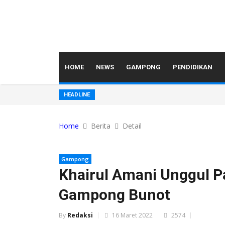
HOME
NEWS
GAMPONG
PENDIDIKAN
HEADLINE
Home
Berita
Detail
Gampong
Khairul Amani Unggul P
Gampong Bunot
By
Redaksi
16 Maret 2022
2574