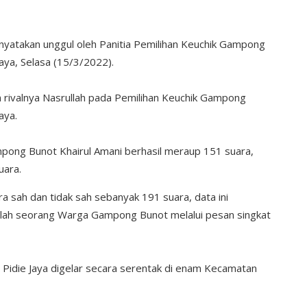
inyatakan unggul oleh Panitia Pemilihan Keuchik Gampong
ya, Selasa (15/3/2022).
rivalnya Nasrullah pada Pemilihan Keuchik Gampong
aya.
mpong Bunot Khairul Amani berhasil meraup 151 suara,
uara.
ra sah dan tidak sah sebanyak 191 suara, data ini
alah seorang Warga Gampong Bunot melalui pesan singkat
n Pidie Jaya digelar secara serentak di enam Kecamatan