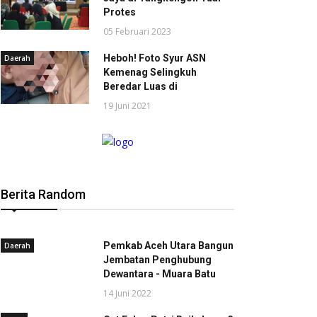
Protes
05 Februari 2023
Heboh! Foto Syur ASN
Daerah
Kemenag Selingkuh
Beredar Luas di
19 Juni 2021
Berita Random
Pemkab Aceh Utara Bangun
Daerah
Jembatan Penghubung
Dewantara - Muara Batu
14 Juni 2022