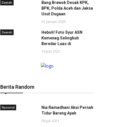
Bang Brewok Desak KPK,
Daerah
BPK, Polda Aceh dan Jaksa
Usut Dugaan
01 Januari 2025
Heboh! Foto Syur ASN
Daerah
Kemenag Selingkuh
Beredar Luas di
19 Juni 2021
Berita Random
Nia Ramadhani Akui Pernah
Nasional
Tidur Bareng Ayah
09 Juli 2021