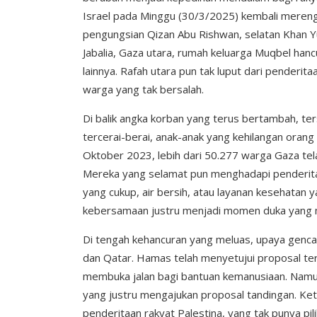
Israel pada Minggu (30/3/2025) kembali mereng
pengungsian Qizan Abu Rishwan, selatan Khan Yu
Jabalia, Gaza utara, rumah keluarga Muqbel ha
lainnya. Rafah utara pun tak luput dari penderi
warga yang tak bersalah.
Di balik angka korban yang terus bertambah, te
tercerai-berai, anak-anak yang kehilangan orang 
Oktober 2023, lebih dari 50.277 warga Gaza tela
Mereka yang selamat pun menghadapi penderitaa
yang cukup, air bersih, atau layanan kesehatan y
kebersamaan justru menjadi momen duka yang
Di tengah kehancuran yang meluas, upaya gencat
dan Qatar. Hamas telah menyetujui proposal t
membuka jalan bagi bantuan kemanusiaan. Namun,
yang justru mengajukan proposal tandingan. Ke
penderitaan rakyat Palestina, yang tak punya pil