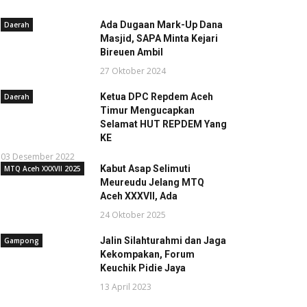
Ada Dugaan Mark-Up Dana
Daerah
Masjid, SAPA Minta Kejari
Bireuen Ambil
27 Oktober 2024
Ketua DPC Repdem Aceh
Daerah
Timur Mengucapkan
Selamat HUT REPDEM Yang
KE
03 Desember 2022
Kabut Asap Selimuti
MTQ Aceh XXXVII 2025
Meureudu Jelang MTQ
Aceh XXXVII, Ada
24 Oktober 2025
Jalin Silahturahmi dan Jaga
Gampong
Kekompakan, Forum
Keuchik Pidie Jaya
13 April 2023