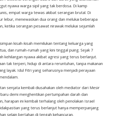
gut nyawa warga sipil yang tak berdosa. Di kamp
nis, empat warga tewas akibat serangan brutal. Di
ncur lebur, menewaskan dua orang dan melukai beberapa
taan, ketika serangan pesawat nirawak melukai sejumlah
rsimpan kisah-kisah memilukan tentang keluarga yang
tua, dan rumah-rumah yang kini tinggal puing. Sejak 7
h kehilangan nyawa akibat agresi yang terus berlanjut.
n tak terperi, hidup di antara reruntuhan, tanpa makanan
ang layak. Idul Fitri yang seharusnya menjadi perayaan
 mendalam.
an senjata kembali diusahakan oleh mediator dari Mesir
erbaru demi menghentikan pertumpahan darah dan
 harapan ini kembali terhalang oleh penolakan Israel
tidakpastian yang terus berlanjut hanya memperpanjang
ihan selain bertahan di tengah kehancuran.