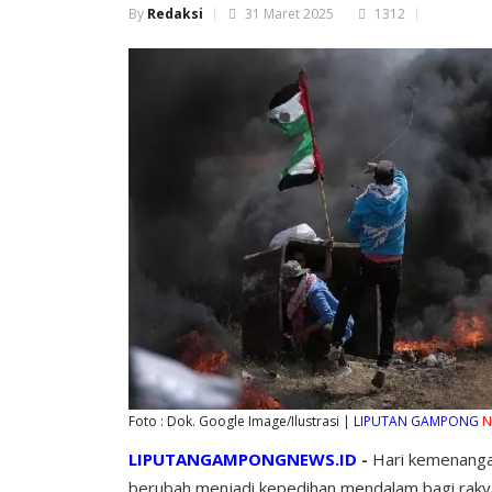
By
Redaksi
31 Maret 2025
1312
Foto : Dok. Google Image/Ilustrasi |
LIPUTAN GAMPONG
N
LIPUTANGAMPONGNEWS.ID
-
Hari kemenangan
berubah menjadi kepedihan mendalam bagi rakyat