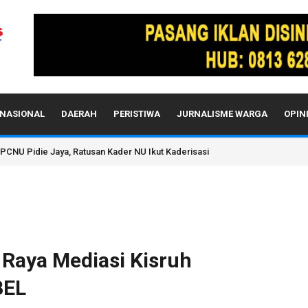
NASIONAL
DAERAH
PERISTIWA
JURNALISME WARGA
OPIN
da Aceh Sebelum Diperiksa Propam Mabes Polri
 Raya Mediasi Kisruh
BEL