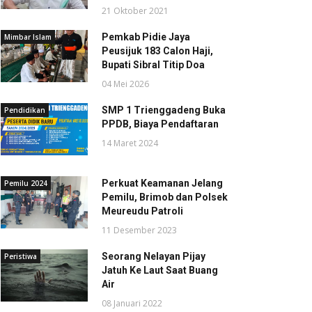
21 Oktober 2021
Pemkab Pidie Jaya
Mimbar Islam
Peusijuk 183 Calon Haji,
Bupati Sibral Titip Doa
04 Mei 2026
SMP 1 Trienggadeng Buka
Pendidikan
PPDB, Biaya Pendaftaran
14 Maret 2024
Perkuat Keamanan Jelang
Pemilu 2024
Pemilu, Brimob dan Polsek
Meureudu Patroli
11 Desember 2023
Seorang Nelayan Pijay
Peristiwa
Jatuh Ke Laut Saat Buang
Air
08 Januari 2022